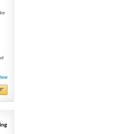
rke
nd
t*
ing