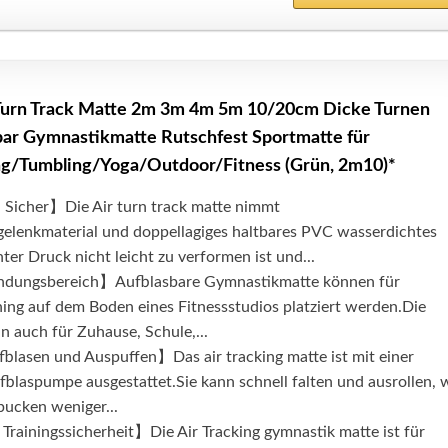
rn Track Matte 2m 3m 4m 5m 10/20cm Dicke Turnen
ar Gymnastikmatte Rutschfest Sportmatte für
ng/Tumbling/Yoga/Outdoor/Fitness (Grün, 2m10)*
 Sicher】Die Air turn track matte nimmt
lenkmaterial und doppellagiges haltbares PVC wasserdichtes
nter Druck nicht leicht zu verformen ist und...
ndungsbereich】Aufblasbare Gymnastikmatte können für
ing auf dem Boden eines Fitnessstudios platziert werden.Die
n auch für Zuhause, Schule,...
lasen und Auspuffen】Das air tracking matte ist mit einer
fblaspumpe ausgestattet.Sie kann schnell falten und ausrollen, w
pucken weniger...
rainingssicherheit】Die Air Tracking gymnastik matte ist für