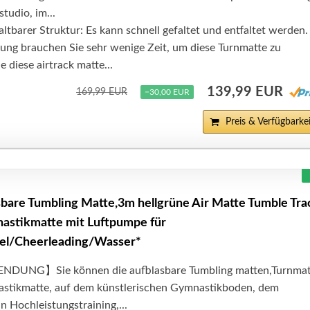
tudio, im...
altbarer Struktur: Es kann schnell gefaltet und entfaltet werden.
ng brauchen Sie sehr wenige Zeit, um diese Turnmatte zu
e diese airtrack matte...
139,99 EUR
169,99 EUR
−30,00 EUR
Preis & Verfügbarkei
are Tumbling Matte,3m hellgrüne Air Matte Tumble Tra
astikmatte mit Luftpumpe für
l/Cheerleading/Wasser*
UNG】Sie können die aufblasbare Tumbling matten,Turnmat
stikmatte, auf dem künstlerischen Gymnastikboden, dem
 Hochleistungstraining,...