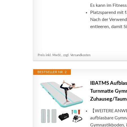
Es kann im Fitnesss
Platzsparend mit f
Nach der Verwendu
entleeren, damit Si
Preis inkl. MwSt., zzgl. Versandkosten
BESTSELLER NR. 2
IBATMS Aufblasb
Turnmatte Gymn
Zuhauseg/Taume
【WEITERE ANWEND
aufblasbare Gymna
Gymnastikboden, in