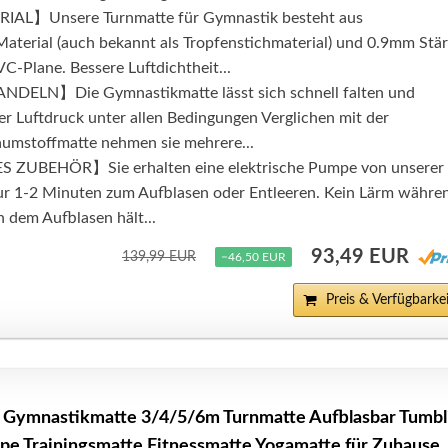
AL】Unsere Turnmatte für Gymnastik besteht aus
terial (auch bekannt als Tropfenstichmaterial) und 0.9mm Stä
C-Plane. Bessere Luftdichtheit...
ELN】Die Gymnastikmatte lässt sich schnell falten und
er Luftdruck unter allen Bedingungen Verglichen mit der
haumstoffmatte nehmen sie mehrere...
ZUBEHÖR】Sie erhalten eine elektrische Pumpe von unserer
r 1-2 Minuten zum Aufblasen oder Entleeren. Kein Lärm währe
h dem Aufblasen hält...
93,49 EUR
139,99 EUR
−46,50 EUR
Preis & Verfügbarkei
, Gymnastikmatte 3/4/5/6m Turnmatte Aufblasbar Tumbl
e Trainingsmatte Fitnessmatte Yogamatte für Zuhause