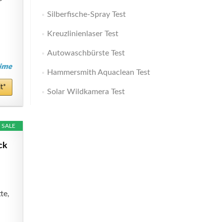
Silberfische-Spray Test
Kreuzlinienlaser Test
Autowaschbürste Test
Hammersmith Aquaclean Test
t*
Solar Wildkamera Test
SALE
ck
te,