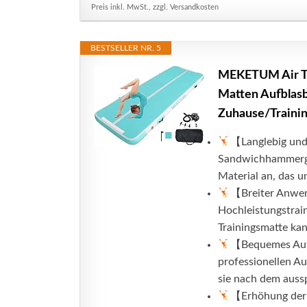
Preis inkl. MwSt., zzgl. Versandkosten
BESTSELLER NR. 5
MEKETUM Air Tu
Matten Aufblasb
Zuhause/Traini
【Langlebig und
Sandwichhammerge
Material an, das u
【Breiter Anwe
Hochleistungstrain
Trainingsmatte kan
【Bequemes Aufb
professionellen Au
sie nach dem auss
【Erhöhung der T