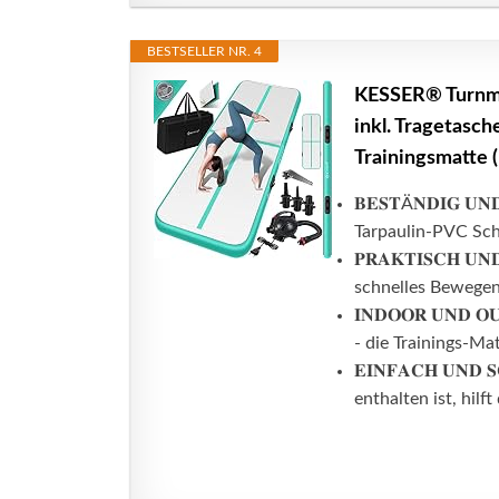
BESTSELLER NR. 4
KESSER® Turnma
inkl. Tragetasch
Trainingsmatte 
𝐁𝐄𝐒𝐓Ä𝐍𝐃𝐈𝐆 𝐔
Tarpaulin-PVC Schi
𝐏𝐑𝐀𝐊𝐓𝐈𝐒𝐂𝐇 
schnelles Bewegen 
𝐈𝐍𝐃𝐎𝐎𝐑 𝐔𝐍𝐃
- die Trainings-Mat
𝐄𝐈𝐍𝐅𝐀𝐂𝐇 𝐔𝐍
enthalten ist, hilf