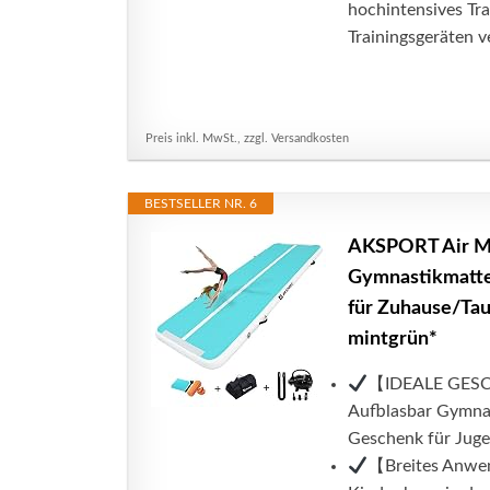
hochintensives Tra
Trainingsgeräten v
Preis inkl. MwSt., zzgl. Versandkosten
BESTSELLER NR. 6
AKSPORT Air Ma
Gymnastikmatte
für Zuhause/Tau
mintgrün*
【IDEALE GESCH
Aufblasbar Gymnast
Geschenk für Juge
【Breites Anwe