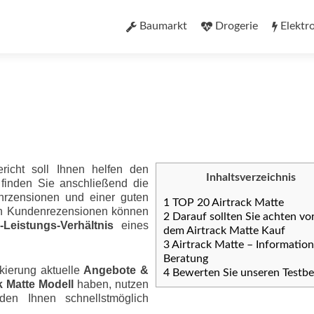
Zum
Inhalt
Baumarkt
Drogerie
Elektr
springen
richt soll Ihnen helfen den
Inhaltsverzeichnis
 finden Sie anschließend die
nrzensionen und einer guten
1
TOP 20 Airtrack Matte
ten Kundenrezensionen können
2
Darauf sollten Sie achten vo
eis­tungs-Ver­hält­nis
eines
dem Airtrack Matte Kauf
3
Airtrack Matte – Informatio
Beratung
kierung aktuelle
Angebote &
4
Bewerten Sie unseren Testbe
k Matte Modell
haben, nutzen
den Ihnen schnellstmöglich