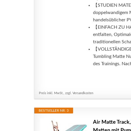
【STUDIEN MATERI
doppelwandigem Ma
handelsüblicher PV
【EINFACH ZU HAND
entfalten, Optimal
traditionellen Sc
【VOLLSTÄNDIGES 
Tumbling Matte Nu
des Trainings. Nac
Preis inkl. MwSt., zzgl. Versandkosten
BESTSELLER NR. 3
Air Matte Track
Matten mit Pump