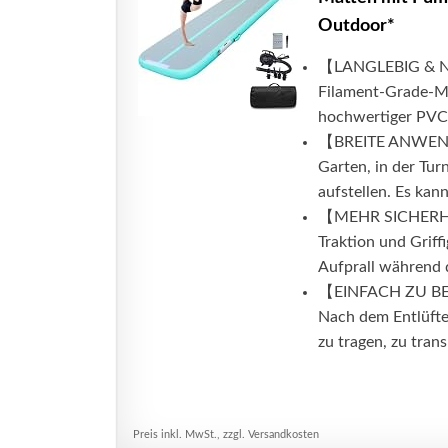
Outdoor*
【LANGLEBIG & NI
Filament-Grade-Ma
hochwertiger PVC-P
【BREITE ANWENDU
Garten, in der Tur
aufstellen. Es kan
【MEHR SICHERHEIT
Traktion und Griffi
Aufprall während d
【EINFACH ZU BEDIE
Nach dem Entlüfte
zu tragen, zu trans
Preis inkl. MwSt., zzgl. Versandkosten