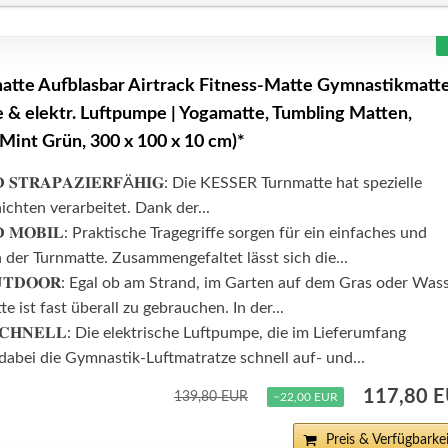
tte Aufblasbar Airtrack Fitness-Matte Gymnastikmatte
e & elektr. Luftpumpe | Yogamatte, Tumbling Matten,
(Mint Grün, 300 x 100 x 10 cm)*
𝐃 𝐒𝐓𝐑𝐀𝐏𝐀𝐙𝐈𝐄𝐑𝐅Ä𝐇𝐈𝐆: Die KESSER Turnmatte hat spezielle
chten verarbeitet. Dank der...
𝐍𝐃 𝐌𝐎𝐁𝐈𝐋: Praktische Tragegriffe sorgen für ein einfaches und
der Turnmatte. Zusammengefaltet lässt sich die...
 𝐎𝐔𝐓𝐃𝐎𝐎𝐑: Egal ob am Strand, im Garten auf dem Gras oder Was
te ist fast überall zu gebrauchen. In der...
 𝐒𝐂𝐇𝐍𝐄𝐋𝐋: Die elektrische Luftpumpe, die im Lieferumfang
t dabei die Gymnastik-Luftmatratze schnell auf- und...
117,80 
139,80 EUR
−22,00 EUR
Preis & Verfügbarkei