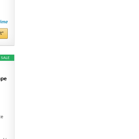
t*
SALE
mpe
te