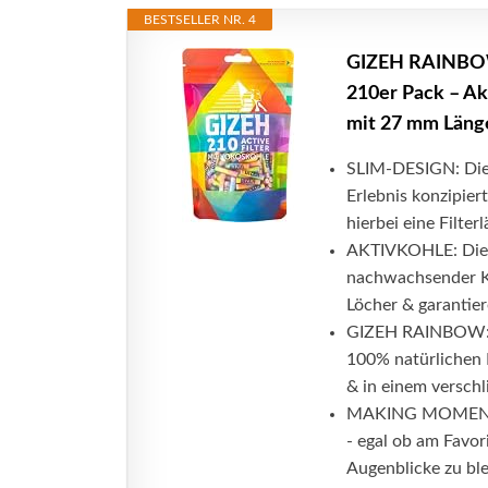
BESTSELLER NR. 4
GIZEH RAINBOW 
210er Pack – Akt
mit 27 mm Läng
SLIM-DESIGN: Die 
Erlebnis konzipier
hierbei eine Filte
AKTIVKOHLE: Die Ak
nachwachsender K
Löcher & garantie
GIZEH RAINBOW: Di
100% natürlichen M
& in einem verschl
MAKING MOMENTS:
- egal ob am Favor
Augenblicke zu bl