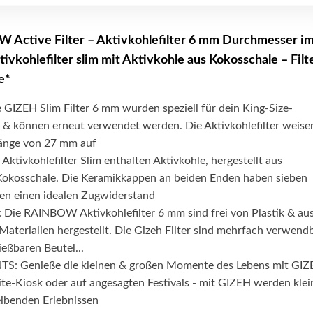
Active Filter – Aktivkohlefilter 6 mm Durchmesser i
ivkohlefilter slim mit Aktivkohle aus Kokosschale – Filt
e*
GIZEH Slim Filter 6 mm wurden speziell für dein King-Size-
t & können erneut verwendet werden. Die Aktivkohlefilter weise
rlänge von 27 mm auf
tivkohlefilter Slim enthalten Aktivkohle, hergestellt aus
okosschale. Die Keramikkappen an beiden Enden haben sieben
ren einen idealen Zugwiderstand
e RAINBOW Aktivkohlefilter 6 mm sind frei von Plastik & au
aterialien hergestellt. Die Gizeh Filter sind mehrfach verwend
ießbaren Beutel...
 Genieße die kleinen & großen Momente des Lebens mit GIZ
ite-Kiosk oder auf angesagten Festivals - mit GIZEH werden klei
eibenden Erlebnissen