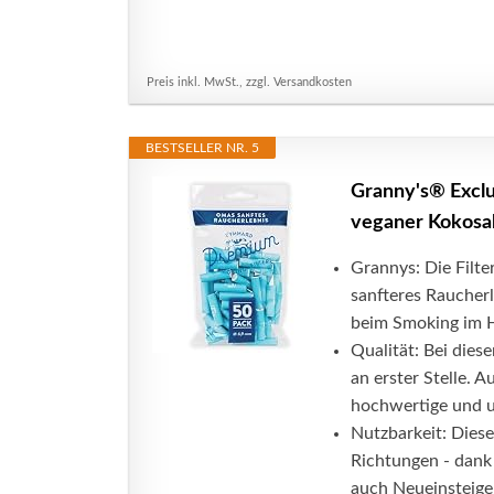
Preis inkl. MwSt., zzgl. Versandkosten
BESTSELLER NR. 5
Granny's® Exclus
veganer Kokosakt
Grannys: Die Filt
sanfteres Raucher
beim Smoking im Ha
Qualität: Bei dies
an erster Stelle. 
hochwertige und 
Nutzbarkeit: Diese
Richtungen - dank
auch Neueinsteiger