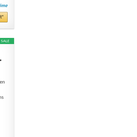
t*
SALE
*
zen
ns