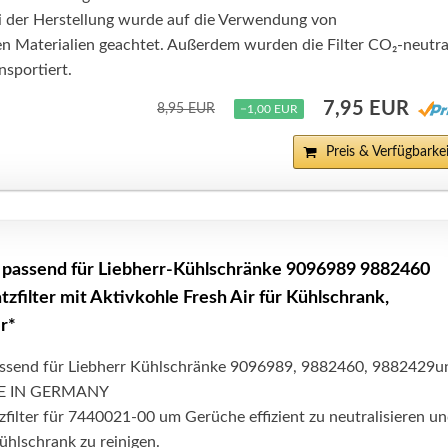
ei der Herstellung wurde auf die Verwendung von
n Materialien geachtet. Außerdem wurden die Filter CO₂-neutra
nsportiert.
7,95 EUR
8,95 EUR
−1,00 EUR
Preis & Verfügbarkei
r passend für Liebherr-Kühlschränke 9096989 9882460
zfilter mit Aktivkohle Fresh Air für Kühlschrank,
r*
passend für Liebherr Kühlschränke 9096989, 9882460, 9882429u
E IN GERMANY
zfilter für 7440021-00 um Gerüche effizient zu neutralisieren u
Kühlschrank zu reinigen.