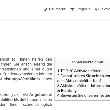
Zum
Inhalt
Baumarkt
Drogerie
Elektr
springen
ericht soll Ihnen helfen den
Inhaltsverzeichnis
u finden Sie anschließend die
nrzensionen und einer guten
1
TOP 20 Aktivkohlefilter
ten Kundenrezensionen können
2
Darauf sollten Sie achten vo
eis­tungs-Ver­hält­nis
eines
dem Aktivkohlefilter Kauf
3
Aktivkohlefilter – Informati
& Beratung
kierung aktuelle
Angebote &
4
Bewerten Sie unseren Testbe
lefilter Modell
haben, nutzen
den Ihnen schnellstmöglich