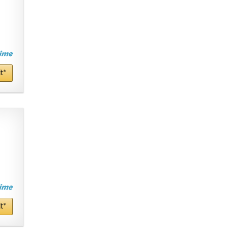
t*
t*