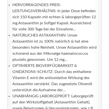
HERVORRAGENDES PREIS-
LEISTUNGSVERHÄLTNIS: In jeder Dose befinden
sich 150 Kapseln mit echten & laborgeprüften 12
mg Astaxanthin je Softgel Kapsel. Ausreichend
für volle 300 Tage bei der Einnahme...
NATÜRLICHES ASTAXANTHIN: Unser
Astaxanthin ist zu 100% natürlich & hat eine
besonders hohe Reinheit. Unser Astaxanthin wird
schonend aus der Mikroalge haematococcus
pluvialis gewonnen. Um 12 mg...
OPTIMIERTE BIOVERFÜGBARKEIT &
OXIDATIONS-SCHUTZ: Durch das enthaltene
Vitamin E wird die antioxidative Wirkung des
Astaxanthin verstärkt. Das zugesetzte Olivenöl
unterstützt die Aufnahme der...
UNABHÄNGIG LABORGEPRÜFT: Laborgeprüft
auf den Wirkstoffgehalt (Astaxanthin Gehalt),
sowie Belastungen & Verunreinigungen, wie z.B.