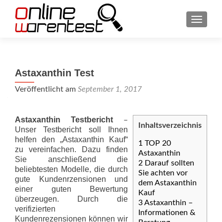
SCHAL
Astaxanthin Test
Veröffentlicht am
September 1, 2017
Astaxanthin Testbericht
–
Inhaltsverzeichnis
Unser Testbericht soll Ihnen
helfen den „Astaxanthin Kauf“
1
TOP 20
zu vereinfachen. Dazu finden
Astaxanthin
Sie anschließend die
2
Darauf sollten
beliebtesten Modelle, die durch
Sie achten vor
gute Kundenrzensionen und
dem Astaxanthin
einer guten Bewertung
Kauf
überzeugen. Durch die
3
Astaxanthin –
verifizierten
Informationen &
Kundenrezensionen können wir