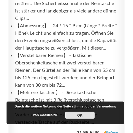
reißfest. Die Sicherheitsschnalle der Beintasche
ist stärker und langlebiger als viele andere dünne
Clips...
【Abmessung】 - 24 * 15 * 9 cm (Länge * Breite *
Höhe). Leicht und einfach zu tragen. Öffnen Sie
den Erweierungsreißverschluss, um die Kapazität
der Haupttasche zu vergrößern. Mit dieser...
【Verstellbarer Riemen】 - Taktische
Oberschenkeltasche mit zwei verstellbaren
Riemen. Der Gürtel an der Taille kann von 55 cm
bis 125 cm eingestellt werden; und der Beingurt
kann von 30 cm bis 72...
【Mehrere Taschen】 - Diese taktische
Beintasche ist mit 3 Reißverschlusstaschen
Durch die weitere Nutzung der Seite stimmst du der Verwendung
ausgestattet. Eine Haupttasche, eine
von Cookies zu.
Vordertasche und eine diebstahlsichere
OK
versteckte Tasche auf der Rückseite,...
21,99 EUR