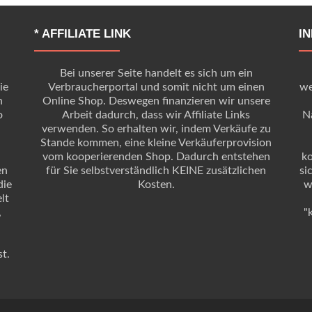
* AFFILIATE LINK
I
Bei unserer Seite handelt es sich um ein
ie
Verbraucherportal und somit nicht um einen
we
n
Online Shop. Deswegen finanzieren wir unsere
o
Arbeit dadurch, dass wir Affiliate Links
Na
verwenden. So erhalten wir, indem Verkäufe zu
Stande kommen, eine kleine Verkäuferprovision
vom kooperierenden Shop. Dadurch entstehen
k
en
für Sie selbstverständlich KEINE zusätzlichen
si
die
Kosten.
w
lt
,
"
t.