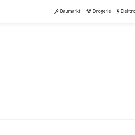
Zum
Inhalt
Baumarkt
Drogerie
Elektr
springen