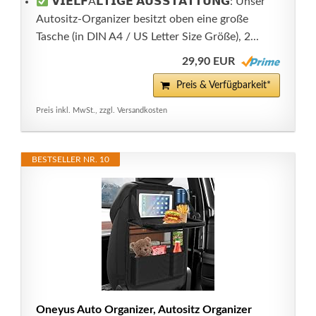
𝗩𝗜𝗘𝗟𝗙Ä𝗟𝗧𝗜𝗚𝗘 𝗔𝗨𝗦𝗦𝗧𝗔𝗧𝗧𝗨𝗡𝗚: Unser
Autositz-Organizer besitzt oben eine große
Tasche (in DIN A4 / US Letter Size Größe), 2...
29,90 EUR
Preis & Verfügbarkeit*
Preis inkl. MwSt., zzgl. Versandkosten
BESTSELLER NR. 10
Oneyus Auto Organizer, Autositz Organizer