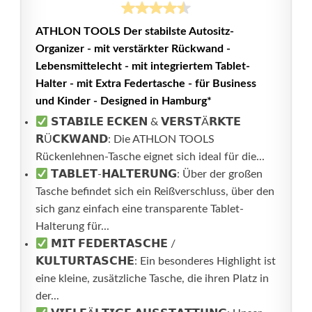
ATHLON TOOLS Der stabilste Autositz-
Organizer - mit verstärkter Rückwand -
Lebensmittelecht - mit integriertem Tablet-
Halter - mit Extra Federtasche - für Business
und Kinder - Designed in Hamburg*
𝗦𝗧𝗔𝗕𝗜𝗟𝗘 𝗘𝗖𝗞𝗘𝗡 & 𝗩𝗘𝗥𝗦𝗧Ä𝗥𝗞𝗧𝗘
𝗥Ü𝗖𝗞𝗪𝗔𝗡𝗗: Die ATHLON TOOLS
Rückenlehnen-Tasche eignet sich ideal für die...
𝗧𝗔𝗕𝗟𝗘𝗧-𝗛𝗔𝗟𝗧𝗘𝗥𝗨𝗡𝗚: Über der großen
Tasche befindet sich ein Reißverschluss, über den
sich ganz einfach eine transparente Tablet-
Halterung für...
𝗠𝗜𝗧 𝗙𝗘𝗗𝗘𝗥𝗧𝗔𝗦𝗖𝗛𝗘 /
𝗞𝗨𝗟𝗧𝗨𝗥𝗧𝗔𝗦𝗖𝗛𝗘: Ein besonderes Highlight ist
eine kleine, zusätzliche Tasche, die ihren Platz in
der...