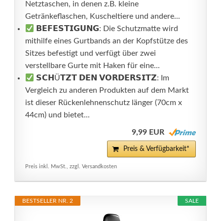
Netztaschen, in denen z.B. kleine
Getränkeflaschen, Kuscheltiere und andere...
𝗕𝗘𝗙𝗘𝗦𝗧𝗜𝗚𝗨𝗡𝗚: Die Schutzmatte wird
mithilfe eines Gurtbands an der Kopfstütze des
Sitzes befestigt und verfügt über zwei
verstellbare Gurte mit Haken für eine...
𝗦𝗖𝗛Ü𝗧𝗭𝗧 𝗗𝗘𝗡 𝗩𝗢𝗥𝗗𝗘𝗥𝗦𝗜𝗧𝗭: Im
Vergleich zu anderen Produkten auf dem Markt
ist dieser Rückenlehnenschutz länger (70cm x
44cm) und bietet...
9,99 EUR
Preis & Verfügbarkeit*
Preis inkl. MwSt., zzgl. Versandkosten
BESTSELLER NR. 2
SALE