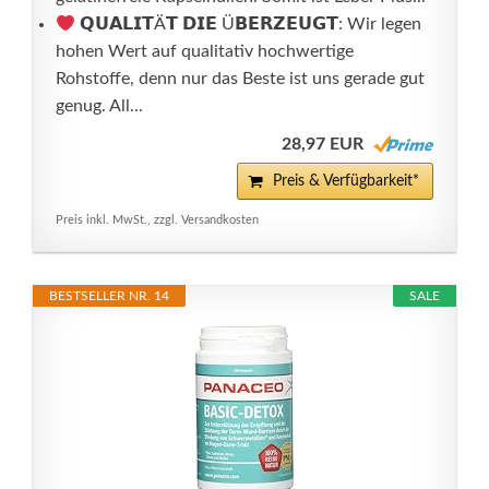
𝗤𝗨𝗔𝗟𝗜𝗧Ä𝗧 𝗗𝗜𝗘 Ü𝗕𝗘𝗥𝗭𝗘𝗨𝗚𝗧: Wir legen
hohen Wert auf qualitativ hochwertige
Rohstoffe, denn nur das Beste ist uns gerade gut
genug. All...
28,97 EUR
Preis & Verfügbarkeit*
Preis inkl. MwSt., zzgl. Versandkosten
BESTSELLER NR. 14
SALE