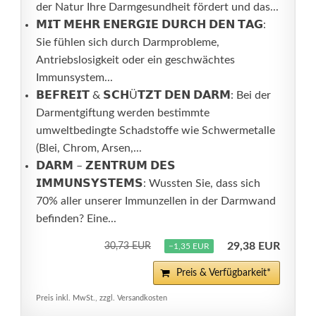
der Natur Ihre Darmgesundheit fördert und das...
𝗠𝗜𝗧 𝗠𝗘𝗛𝗥 𝗘𝗡𝗘𝗥𝗚𝗜𝗘 𝗗𝗨𝗥𝗖𝗛 𝗗𝗘𝗡 𝗧𝗔𝗚:
Sie fühlen sich durch Darmprobleme,
Antriebslosigkeit oder ein geschwächtes
Immunsystem...
𝗕𝗘𝗙𝗥𝗘𝗜𝗧 & 𝗦𝗖𝗛Ü𝗧𝗭𝗧 𝗗𝗘𝗡 𝗗𝗔𝗥𝗠: Bei der
Darmentgiftung werden bestimmte
umweltbedingte Schadstoffe wie Schwermetalle
(Blei, Chrom, Arsen,...
𝗗𝗔𝗥𝗠 – 𝗭𝗘𝗡𝗧𝗥𝗨𝗠 𝗗𝗘𝗦
𝗜𝗠𝗠𝗨𝗡𝗦𝗬𝗦𝗧𝗘𝗠𝗦: Wussten Sie, dass sich
70% aller unserer Immunzellen in der Darmwand
befinden? Eine...
29,38 EUR
30,73 EUR
−1,35 EUR
Preis & Verfügbarkeit*
Preis inkl. MwSt., zzgl. Versandkosten