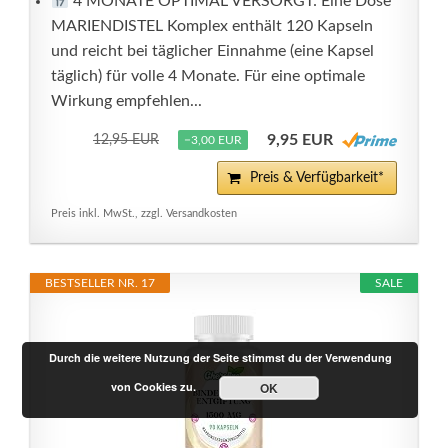
4 MONATE OPTIMAL VERSORGT: Eine Dose
MARIENDISTEL Komplex enthält 120 Kapseln
und reicht bei täglicher Einnahme (eine Kapsel
täglich) für volle 4 Monate. Für eine optimale
Wirkung empfehlen...
9,95 EUR
12,95 EUR
−3,00 EUR
Preis & Verfügbarkeit*
Preis inkl. MwSt., zzgl. Versandkosten
BESTSELLER NR. 17
SALE
Durch die weitere Nutzung der Seite stimmst du der Verwendung
von Cookies zu.
OK