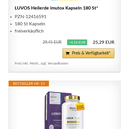
LUVOS Heilerde imutox Kapseln 180 St*
PZN-12416591
180 St Kapseln
freiverkäuflich
25,29 EUR
29,45 EUR
−4,16 EUR
Preis & Verfügbarkeit*
Preis inkl. MwSt., zzgl. Versandkosten
BESTSELLER NR. 13