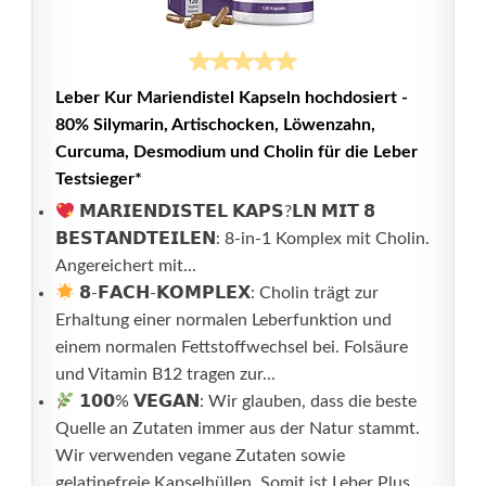
Leber Kur Mariendistel Kapseln hochdosiert -
80% Silymarin, Artischocken, Löwenzahn,
Curcuma, Desmodium und Cholin für die Leber
Testsieger*
𝗠𝗔𝗥𝗜𝗘𝗡𝗗𝗜𝗦𝗧𝗘𝗟 𝗞𝗔𝗣𝗦?𝗟𝗡 𝗠𝗜𝗧 𝟴
𝗕𝗘𝗦𝗧𝗔𝗡𝗗𝗧𝗘𝗜𝗟𝗘𝗡: 8-in-1 Komplex mit Cholin.
Angereichert mit...
𝟴-𝗙𝗔𝗖𝗛-𝗞𝗢𝗠𝗣𝗟𝗘𝗫: Cholin trägt zur
Erhaltung einer normalen Leberfunktion und
einem normalen Fettstoffwechsel bei. Folsäure
und Vitamin B12 tragen zur...
𝟭𝟬𝟬% 𝗩𝗘𝗚𝗔𝗡: Wir glauben, dass die beste
Quelle an Zutaten immer aus der Natur stammt.
Wir verwenden vegane Zutaten sowie
gelatinefreie Kapselhüllen. Somit ist Leber Plus...