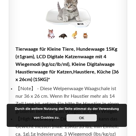
Tierwaage für Kleine Tiere, Hundewaage 15Kg
(±1gram), LCD Digitale Katzenwaage mit 4
Wiegemodi (kg/oz/lb/ml), Kleine Digitalwaage
Haustierwaage für Katzen,Haustiere, Küche (36
x 26cm) (15KG)*
【Note】 - Diese Welpenwaage Waagschale ist
nur 36 x 26 cm. Wenn Ihr Haustier mehr als 14
Zoll lang ist, setzen Sie bitte Ihr Haustier in einen
Durch die weitere Nutzung der Seite stimmst du der Verwendung
größeren Behälter zum Wiegen vor dem Wiegen
von Cookies zu.
OK
【High Accuracy】 - Die Katzenwaage kann das
Gewicht messen (max: 15KG/33 lbs, min Einheit:
ca. 1g).1g Indexierung, 3 Wiegemodi (lbs/kg/oz)