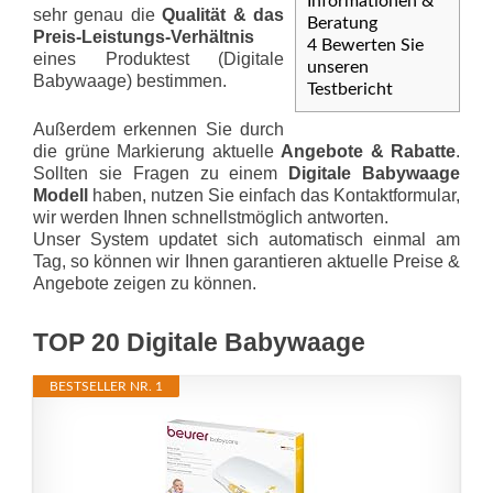
Informationen &
sehr genau die
Qualität & das
Beratung
Preis-Leis­tungs-Ver­hält­nis
4
Bewerten Sie
eines Produktest (Digitale
unseren
Babywaage) bestimmen.
Testbericht
Außerdem erkennen Sie durch
die grüne Markierung aktuelle
Angebote & Rabatte
.
Sollten sie Fragen zu einem
Digitale Babywaage
Modell
haben, nutzen Sie einfach das Kontaktformular,
wir werden Ihnen schnellstmöglich antworten.
Unser System updatet sich automatisch einmal am
Tag, so können wir Ihnen garantieren aktuelle Preise &
Angebote zeigen zu können.
TOP 20 Digitale Babywaage
BESTSELLER NR. 1