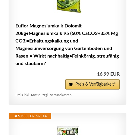
Euflor Magnesiumkalk Dolomit
20kg•Magnesiumkalk 95 (60% CaCO3+35% Mg
CO3)•Erhaltungskalkung und
Magnesiumversorgung von Gartenböden und
Rasen • Wirkt nachhaltig•Feinkörnig, streufähig
und staubarm*
16,99 EUR
Preis & Verfügbarkeit*
Preis inkl. MwSt., zzgl. Versandkosten
BESTSELLER NR. 14