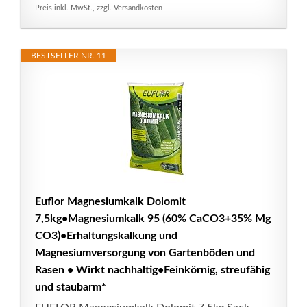
Preis inkl. MwSt., zzgl. Versandkosten
BESTSELLER NR. 11
Euflor Magnesiumkalk Dolomit
7,5kg•Magnesiumkalk 95 (60% CaCO3+35% Mg
CO3)•Erhaltungskalkung und
Magnesiumversorgung von Gartenböden und
Rasen • Wirkt nachhaltig•Feinkörnig, streufähig
und staubarm*