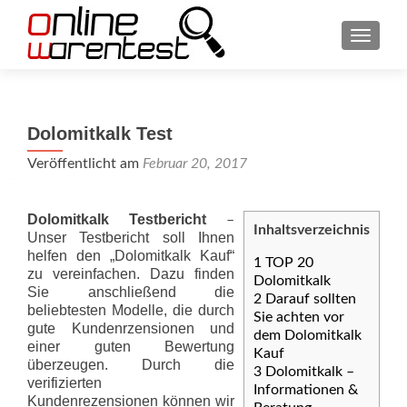
SCHAL
Dolomitkalk Test
Veröffentlicht am
Februar 20, 2017
Dolomitkalk Testbericht
–
Inhaltsverzeichnis
Unser Testbericht soll Ihnen
helfen den „Dolomitkalk Kauf“
1
TOP 20
zu vereinfachen. Dazu finden
Dolomitkalk
Sie anschließend die
2
Darauf sollten
beliebtesten Modelle, die durch
Sie achten vor
gute Kundenrzensionen und
dem Dolomitkalk
einer guten Bewertung
Kauf
überzeugen. Durch die
3
Dolomitkalk –
verifizierten
Informationen &
Kundenrezensionen können wir