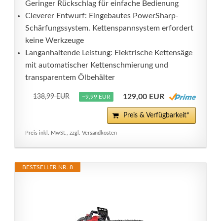
Geringer Rückschlag für einfache Bedienung
Cleverer Entwurf: Eingebautes PowerSharp-
Schärfungssystem. Kettenspannsystem erfordert
keine Werkzeuge
Langanhaltende Leistung: Elektrische Kettensäge
mit automatischer Kettenschmierung und
transparentem Ölbehälter
129,00 EUR
138,99 EUR
−9,99 EUR
Preis & Verfügbarkeit*
Preis inkl. MwSt., zzgl. Versandkosten
BESTSELLER NR. 8