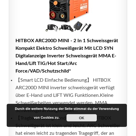
HITBOX ARC200D MINI - 2 In 1 Schweissgerät
Kompakt Elektro Schweißgerät Mit LCD SYN
Digitalanzeige Inverter Schweissgerät MMA E-
Hand/Lift TIG/Hot Start/Arc
Force/VAD/Schutzschild*
【Smart LCD Einfache Bedienung】 HITBOX
ARC200D MINI inverter schweissgerät verfügt
über E-Hand und LIFT WIG Funktionen.Kleine
Schweißarbeiten verwendet werden. MMA
Durch die weitere Nutzung der Seite stimmst du der Verwendung
Schweissgerät Ausgestattet...
von Cookies zu.
OK
【Tragbares Design und Sicherheit】HITBOX
Schweißgerät ist klein und leicht. ARC Schweißer
hat einen leicht zu tragenden Tragegriff, der an