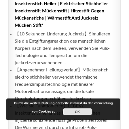
Insektenstich Heiler | Elektrischer Stichheiler
Insektenstift Mückenstift | Hitzestift Gegen
Mückenstiche | Wärmestift Anti Juckreiz
Mücken Stift*
【10 Sekunden Linderung Juckreiz】Simulieren
Sie die Entgiftungsreaktion des menschlichen
Körpers nach dem Beißen, verwenden Sie Puls-
Technologie und Temperatur, um die
juckreizverursachenden...
【Angenehmer Heilungsverlauf】Mückenstich
elektro stichheiler verwendet thermische
Frequenzimpulstechnologie mit linearer
Motorvibrationsmassage, um die lokale
Durchblutung zu erhöhen, Juckreiz zu...
Durch die weitere Nutzung der Seite stimmst du der Verwendung
【Wie sie Funktionieren】LEBEXY
von Cookies zu.
OK
Insektenstichheiler das bei Mückenstichen
injizierte schlafende flüssige Protein zerstören.
Die Wärme wird durch die Infrarot-Puls-