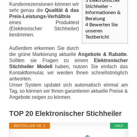
3
Elektronischer
Kundenrezensionen können wir
Stichheiler –
sehr genau die
Qualität & das
Informationen &
Preis-Leis­tungs-Ver­hält­nis
Beratung
eines Produktest
4
Bewerten Sie
(Elektronischer Stichheiler)
unseren
bestimmen.
Testbericht
Außerdem erkennen Sie durch
die grüne Markierung aktuelle
Angebote & Rabatte
.
Sollten sie Fragen zu einem
Elektronischer
Stichheiler Modell
haben, nutzen Sie einfach das
Kontaktformular, wir werden Ihnen schnellstmöglich
antworten.
Unser System updatet sich automatisch einmal am
Tag, so können wir Ihnen garantieren aktuelle Preise &
Angebote zeigen zu können.
TOP 20 Elektronischer Stichheiler
BESTSELLER NR. 1
SALE