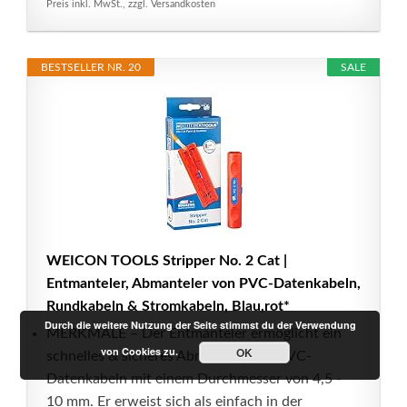
Preis inkl. MwSt., zzgl. Versandkosten
BESTSELLER NR. 20
SALE
WEICON TOOLS Stripper No. 2 Cat |
Entmanteler, Abmanteler von PVC-Datenkabeln,
Rundkabeln & Stromkabeln, Blau,rot*
Durch die weitere Nutzung der Seite stimmst du der Verwendung
MERKMALE – Der Entmanteler ermöglicht ein
von Cookies zu.
OK
schnelles & sicheres Abmanteln von PVC-
Datenkabeln mit einem Durchmesser von 4,5 -
10 mm. Er erweist sich als einfach in der