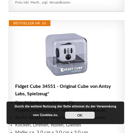
Preis inkl. MwSt., zzgl. Versandkosten
BESTSELLER NR. 16
Fidget Cube 34551 - Original Cube von Antsy
Labs, Spielzeug*
Das Ablenkungsspielzeug für
Durch die weitere Nutzung der Seite stimmst du der Verwendung
Kugelschreiberklicker und Fingernagelkauer
von Cookies zu.
OK
Sechs Seiten mit verschiedenen Funktionen
Klicken, Drehen, Rollen, Gleiten
Maße: ca. 3.0 cm x 3.0 cm x 3.0 cm