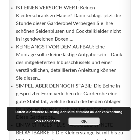
IST EINEN VERSUCH WERT: Keinen
Kleiderschrank zu Hause? Dann schlägt jetzt die
Stunde dieser Garderobe! Verbergen Sie Ihre
schönen Seidenblusen und Cocktailkleider nicht
in irgendwelchen Boxen,...
KEINE ANGST VOR DEM AUFBAU: Eine
Montage sollte keine lästige Aufgabe sein - Dank
des mitgelieferten Inbusschlüssels und einer
verständlichen, detaillierten Anleitung können
Sie diesen...
SIMPEL, ABER DENNOCH STABIL: Die Beine in
gespreizter Form verleihen der Garderobe eine
gute Stabilität, welche durch die beiden Ablagen
im unteren Bereich noch weiter erhöht wird.
Durch die weitere Nutzung der Seite stimmst du der Verwendung
Diese Garderobe...
von Cookies zu.
OK
EIN WICHTIGES PLUS - AUSGEZEICHNETE
BELASTBARKEIT: Die Kleiderstange ist mit bis zu