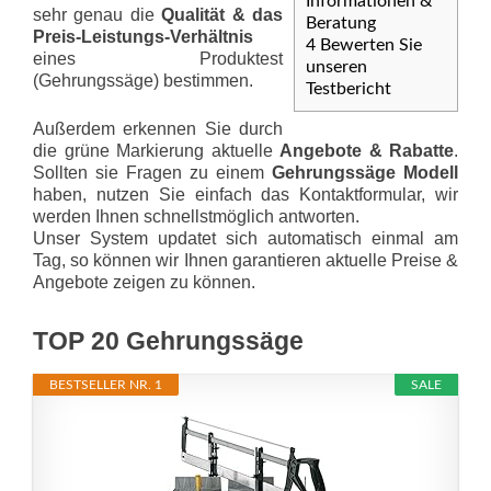
Informationen &
sehr genau die
Qualität & das
Beratung
Preis-Leis­tungs-Ver­hält­nis
4
Bewerten Sie
eines Produktest
unseren
(Gehrungssäge) bestimmen.
Testbericht
Außerdem erkennen Sie durch
die grüne Markierung aktuelle
Angebote & Rabatte
.
Sollten sie Fragen zu einem
Gehrungssäge Modell
haben, nutzen Sie einfach das Kontaktformular, wir
werden Ihnen schnellstmöglich antworten.
Unser System updatet sich automatisch einmal am
Tag, so können wir Ihnen garantieren aktuelle Preise &
Angebote zeigen zu können.
TOP 20 Gehrungssäge
BESTSELLER NR. 1
SALE