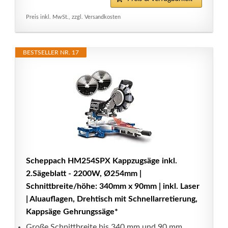
Preis inkl. MwSt., zzgl. Versandkosten
BESTSELLER NR. 17
Scheppach HM254SPX Kappzugsäge inkl.
2.Sägeblatt - 2200W, Ø254mm |
Schnittbreite/höhe: 340mm x 90mm | inkl. Laser
| Aluauflagen, Drehtisch mit Schnellarretierung,
Kappsäge Gehrungssäge*
Große Schnittbreite bis 340 mm und 90 mm