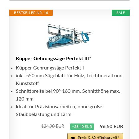
BESTSELLER NR. 16
SALE
Küpper Gehrungssäge Perfekt III*
Küpper Gehrungssäge Perfekt I
inkl. 550 mm Sägeblatt für Holz, Leichtmetall und
Kunststoff
Schnittbreite bei 90° 160 mm, Schnitthöhe max.
120 mm
Ideal für Präzisionsarbeiten, ohne große
Staubbelastung und Lärm!
96,50 EUR
124,90 EUR
−28,40 EUR
Preis & Verfügbarkeit*