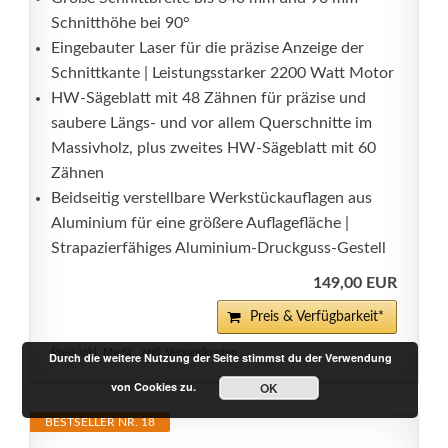
Schnitthöhe bei 90°
Eingebauter Laser für die präzise Anzeige der
Schnittkante | Leistungsstarker 2200 Watt Motor
HW-Sägeblatt mit 48 Zähnen für präzise und
saubere Längs- und vor allem Querschnitte im
Massivholz, plus zweites HW-Sägeblatt mit 60
Zähnen
Beidseitig verstellbare Werkstückauflagen aus
Aluminium für eine größere Auflagefläche |
Strapazierfähiges Aluminium-Druckguss-Gestell
149,00 EUR
Preis & Verfügbarkeit*
Preis inkl. MwSt., zzgl. Versandkosten
Durch die weitere Nutzung der Seite stimmst du der Verwendung
von Cookies zu.
OK
BESTSELLER NR. 18