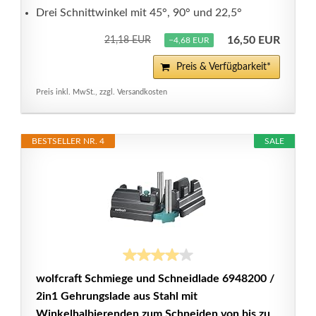
Drei Schnittwinkel mit 45°, 90° und 22,5°
16,50 EUR
21,18 EUR
−4,68 EUR
Preis & Verfügbarkeit*
Preis inkl. MwSt., zzgl. Versandkosten
BESTSELLER NR. 4
SALE
wolfcraft Schmiege und Schneidlade 6948200 /
2in1 Gehrungslade aus Stahl mit
Winkelhalbierenden zum Schneiden von bis zu