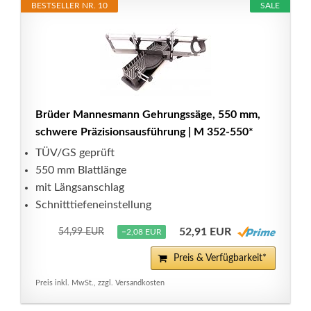
BESTSELLER NR. 10
SALE
Brüder Mannesmann Gehrungssäge, 550 mm,
schwere Präzisionsausführung | M 352-550*
TÜV/GS geprüft
550 mm Blattlänge
mit Längsanschlag
Schnitttiefeneinstellung
52,91 EUR
54,99 EUR
−2,08 EUR
Preis & Verfügbarkeit*
Preis inkl. MwSt., zzgl. Versandkosten