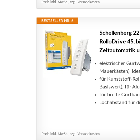
Preis inkl. MwSt., zzgl. Versandkosten
BESTSELLER NR. 6
Schellenberg 22
RolloDrive 45, b
Zeitautomatik u
elektrischer Gurtw
Mauerkästen), idea
für Kunststoff-Rol
Basiswert), für Al
für breite Gurtbä
Lochabstand für d
Preis inkl. MwSt., zzgl. Versandkosten