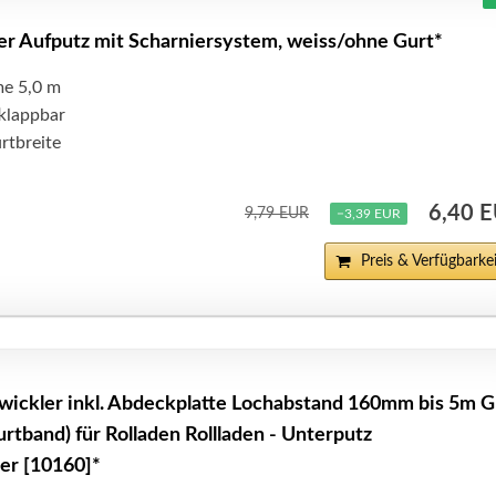
er Aufputz mit Scharniersystem, weiss/ohne Gurt*
e 5,0 m
klappbar
rtbreite
6,40 
9,79 EUR
−3,39 EUR
Preis & Verfügbarkei
ickler inkl. Abdeckplatte Lochabstand 160mm bis 5m G
rtband) für Rolladen Rollladen - Unterputz
ler [10160]*