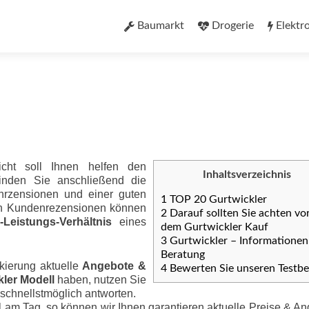
Zum
Inhalt
Baumarkt
Drogerie
Elektr
springen
icht soll Ihnen helfen den
Inhaltsverzeichnis
finden Sie anschließend die
nrzensionen und einer guten
1
TOP 20 Gurtwickler
ten Kundenrezensionen können
2
Darauf sollten Sie achten vo
eis­tungs-Ver­hält­nis
eines
dem Gurtwickler Kauf
3
Gurtwickler – Informationen
Beratung
kierung aktuelle
Angebote &
4
Bewerten Sie unseren Testbe
kler Modell
haben, nutzen Sie
 schnellstmöglich antworten.
 am Tag, so können wir Ihnen garantieren aktuelle Preise & A