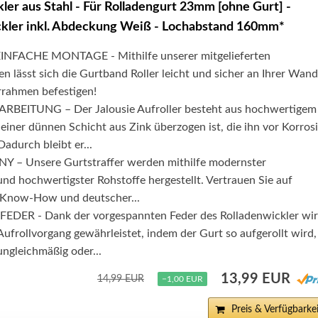
ler aus Stahl - Für Rolladengurt 23mm [ohne Gurt] -
ckler inkl. Abdeckung Weiß - Lochabstand 160mm*
FACHE MONTAGE - Mithilfe unserer mitgelieferten
 lässt sich die Gurtband Roller leicht und sicher an Ihrer Wand
rrahmen befestigen!
BEITUNG – Der Jalousie Aufroller besteht aus hochwertigem
 einer dünnen Schicht aus Zink überzogen ist, die ihn vor Korros
adurch bleibt er...
– Unsere Gurtstraffer werden mithilfe modernster
nd hochwertigster Rohstoffe hergestellt. Vertrauen Sie auf
 Know-How und deutscher...
ER - Dank der vorgespannten Feder des Rolladenwickler wi
Aufrollvorgang gewährleistet, indem der Gurt so aufgerollt wird,
ungleichmäßig oder...
13,99 EUR
14,99 EUR
−1,00 EUR
Preis & Verfügbarkei