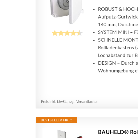
ROBUST & HOCHWE
Aufputz-Gurtwickl
140 mm, Durchmes
SYSTEM MINI – Für
SCHNELLE MONTAGE
Rollladenkastens 
Lochabstand zur B
DESIGN – Durch sei
Wohnumgebung ei
Preis inkl. MwSt., zzgl. Versandkosten
BESTSELLER NR. 5
BAUHELD® Rolla