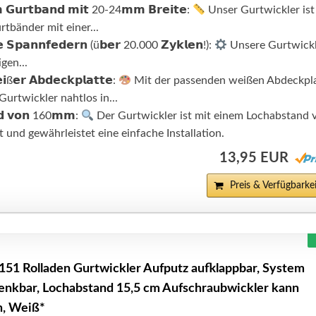
 𝗚𝘂𝗿𝘁𝗯𝗮𝗻𝗱 𝗺𝗶𝘁 20-24𝗺𝗺 𝗕𝗿𝗲𝗶𝘁𝗲:
Unser Gurtwickler ist
rtbänder mit einer...
𝗲 𝗦𝗽𝗮𝗻𝗻𝗳𝗲𝗱𝗲𝗿𝗻 (ü𝗯𝗲𝗿 20.000 𝗭𝘆𝗸𝗹𝗲𝗻!):
Unsere Gurtwick
gen...
𝗶ß𝗲𝗿 𝗔𝗯𝗱𝗲𝗰𝗸𝗽𝗹𝗮𝘁𝘁𝗲:
Mit der passenden weißen Abdeckpl
 Gurtwickler nahtlos in...
𝗻𝗱 𝘃𝗼𝗻 160𝗺𝗺:
Der Gurtwickler ist mit einem Lochabstand 
und gewährleistet eine einfache Installation.
13,95 EUR
Preis & Verfügbarkei
151 Rolladen Gurtwickler Aufputz aufklappbar, System
enkbar, Lochabstand 15,5 cm Aufschraubwickler kann
n, Weiß*