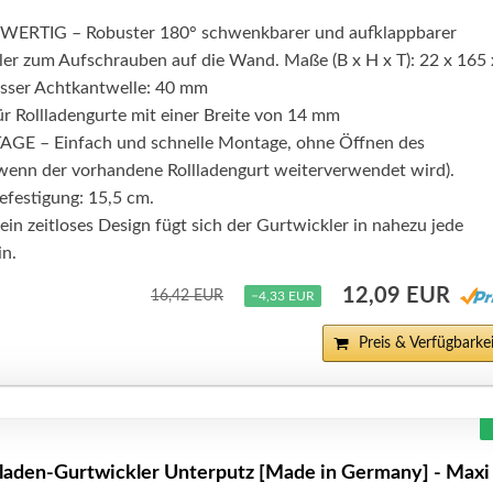
RTIG – Robuster 180° schwenkbarer und aufklappbarer
er zum Aufschrauben auf die Wand. Maße (B x H x T): 22 x 165 
ser Achtkantwelle: 40 mm
 Rollladengurte mit einer Breite von 14 mm
 – Einfach und schnelle Montage, ohne Öffnen des
(wenn der vorhandene Rollladengurt weiterverwendet wird).
efestigung: 15,5 cm.
n zeitloses Design fügt sich der Gurtwickler in nahezu jede
n.
12,09 EUR
16,42 EUR
−4,33 EUR
Preis & Verfügbarkei
den-Gurtwickler Unterputz [Made in Germany] - Maxi