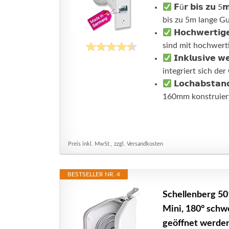
𝗙ü𝗿 𝗯𝗶𝘀 𝘇𝘂 5
bis zu 5m lange Gu
𝗛𝗼𝗰𝗵𝘄𝗲𝗿𝘁𝗶𝗴
sind mit hochwerti
𝗜𝗻𝗸𝗹𝘂𝘀𝗶𝘃𝗲 𝘄
integriert sich der
𝗟𝗼𝗰𝗵𝗮𝗯𝘀𝘁𝗮
160mm konstruiert 
Preis inkl. MwSt., zzgl. Versandkosten
BESTSELLER NR. 4
Schellenberg 50
Mini, 180° schw
geöffnet werde