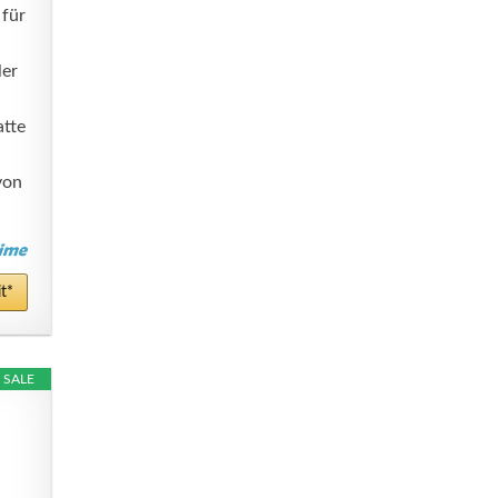
 für
ler
atte
von
t*
SALE