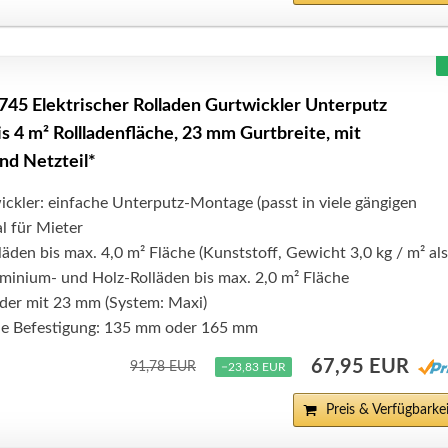
745 Elektrischer Rolladen Gurtwickler Unterputz
is 4 m² Rollladenfläche, 23 mm Gurtbreite, mit
nd Netzteil*
ickler: einfache Unterputz-Montage (passt in viele gängigen
l für Mieter
läden bis max. 4,0 m² Fläche (Kunststoff, Gewicht 3,0 kg / m² als
uminium- und Holz-Rolläden bis max. 2,0 m² Fläche
nder mit 23 mm (System: Maxi)
ie Befestigung: 135 mm oder 165 mm
67,95 EUR
91,78 EUR
−23,83 EUR
Preis & Verfügbarkei