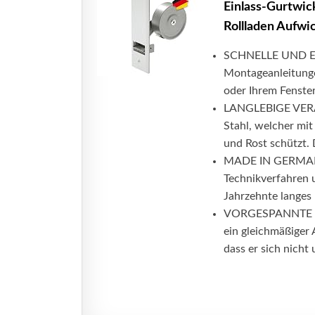
Einlass-Gurtwick
Rollladen Aufwi
SCHNELLE UND EIN
Montageanleitungen
oder Ihrem Fenste
LANGLEBIGE VERAR
Stahl, welcher mit
und Rost schützt. D
MADE IN GERMANY 
Technikverfahren u
Jahrzehnte langes
VORGESPANNTE FED
ein gleichmäßiger 
dass er sich nicht 