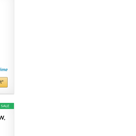
t*
SALE
W,