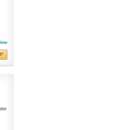
t*
der