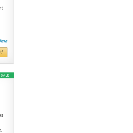
ht
t*
SALE
as
.