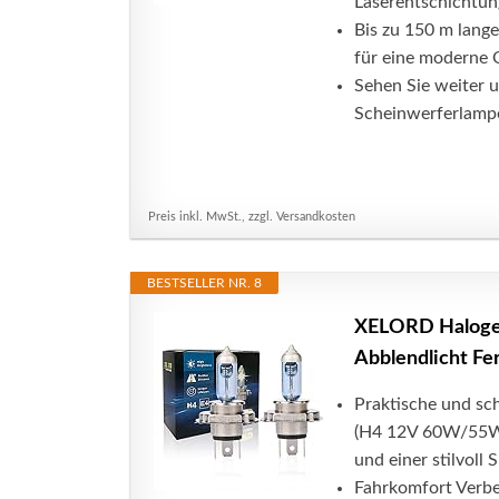
Laserentschichtun
Bis zu 150 m lange
für eine moderne 
Sehen Sie weiter u
Scheinwerferlamp
Preis inkl. MwSt., zzgl. Versandkosten
BESTSELLER NR. 8
XELORD Halogen
Abblendlicht Fe
Praktische und sc
(H4 12V 60W/55W).
und einer stilvoll 
Fahrkomfort Verbe