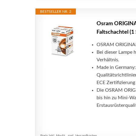
BESTSELLER NR. 2
Osram ORIGINAL
Faltschachtel (1
OSRAM ORIGINAL LI
Bei dieser Lampe h
Verhältnis.
Made in Germany:
Qualitätsrichtlini
ECE Zertifizierung 
Die OSRAM ORIGIN
bis hin zu Mini-W
Erstausrüsterquali
Preis inkl. MwSt., zzgl. Versandkosten