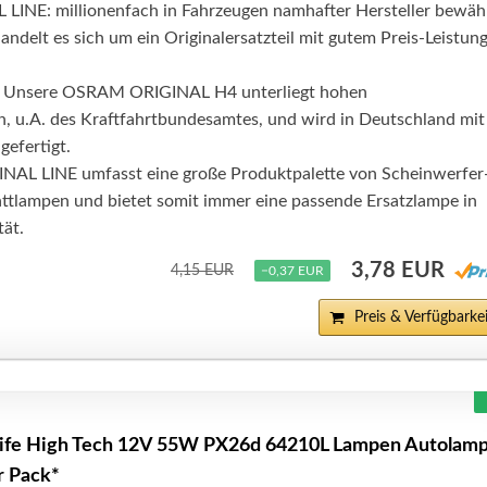
NE: millionenfach in Fahrzeugen namhafter Hersteller bewähr
andelt es sich um ein Originalersatzteil mit gutem Preis-Leistun
 Unsere OSRAM ORIGINAL H4 unterliegt hohen
en, u.A. des Kraftfahrtbundesamtes, und wird in Deutschland mit
gefertigt.
AL LINE umfasst eine große Produktpalette von Scheinwerfer
attlampen und bietet somit immer eine passende Ersatzlampe in
tät.
3,78 EUR
4,15 EUR
−0,37 EUR
Preis & Verfügbarkei
ife High Tech 12V 55W PX26d 64210L Lampen Autolam
r Pack*