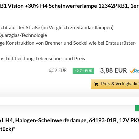
RB1 Vision +30% H4 Scheinwerferlampe 12342PRB1, 1er
cht auf der Straße (im Vergleich zu Standardlampen)
Quarzglas-Technologie
ge Konstruktion von Brenner und Sockel wie bei Erstausrüster-
us Lichtleistung, Lebensdauer und Preis
3,88 EUR
6,59 EUR
−2,71 EUR
Preis & Verfügbarkei
 H4, Halogen-Scheinwerferlampe, 64193-01B, 12V PK
Stück)*