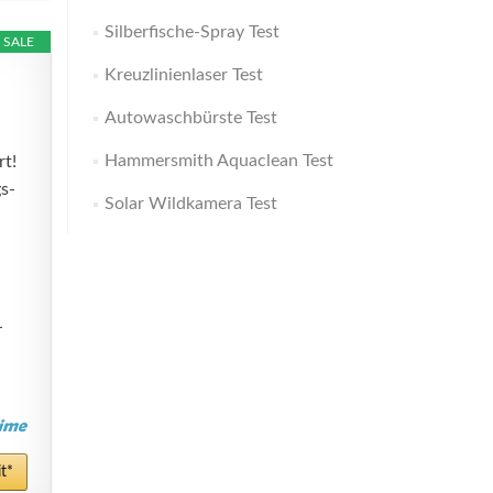
Silberfische-Spray Test
SALE
Kreuzlinienlaser Test
Autowaschbürste Test
Hammersmith Aquaclean Test
t!
gs-
Solar Wildkamera Test
-
t*