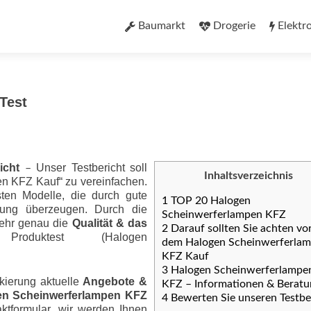
Zum
Inhalt
Baumarkt
Drogerie
Elektr
springen
Test
icht
Unser Testbericht soll
–
Inhaltsverzeichnis
n KFZ Kauf“ zu vereinfachen.
ten Modelle, die durch gute
1
TOP 20 Halogen
ung überzeugen. Durch die
Scheinwerferlampen KFZ
sehr genau die
Qualität & das
2
Darauf sollten Sie achten vo
duktest (Halogen
dem Halogen Scheinwerferla
KFZ Kauf
3
Halogen Scheinwerferlampe
kierung aktuelle
Angebote &
KFZ – Informationen & Beratu
en Scheinwerferlampen KFZ
4
Bewerten Sie unseren Testbe
ktformular, wir werden Ihnen