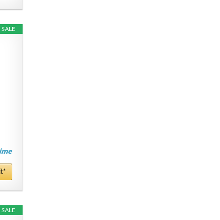
SALE
t*
SALE