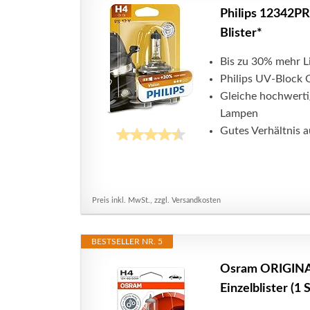
Philips 12342P
Blister*
Bis zu 30% mehr Li
Philips UV-Block 
Gleiche hochwerti
Lampen
Gutes Verhältnis a
Preis inkl. MwSt., zzgl. Versandkosten
BESTSELLER NR. 5
Osram ORIGINAL
Einzelblister (1 