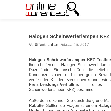
Halogen Scheinwerferlampen KFZ 
Veröffentlicht am
Februar 15, 2017
Halogen Scheinwerferlampen KFZ Testber
Ihnen helfen den „Halogen Scheinwerferlampe
Dazu finden Sie anschließend die beliebtes
Kundenrzensionen und einer guten Bewert
verifizierten Kundenrezensionen können wir 
Preis-Leis­tungs-Ver­hält­nis
eines Pro
Scheinwerferlampen KFZ) bestimmen.
Außerdem erkennen Sie durch die grüne Mar
Rabatte
. Sollten sie Fragen zu einem
Halog
Modell
haben, nutzen Sie einfach das Konta