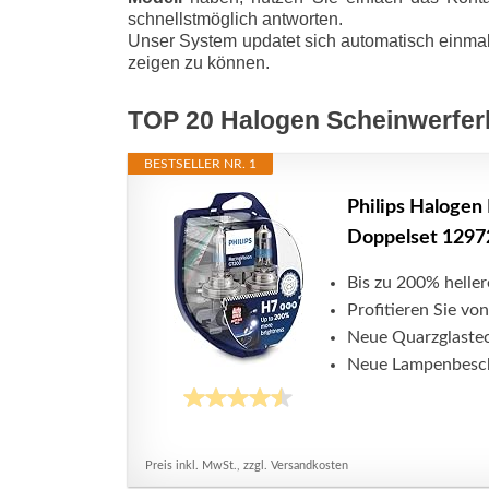
schnellstmöglich antworten.
Unser System updatet sich automatisch einmal
zeigen zu können.
TOP 20 Halogen Scheinwerfe
BESTSELLER NR. 1
Philips Haloge
Doppelset 12972
Bis zu 200% heller
Profitieren Sie vo
Neue Quarzglastech
Neue Lampenbesch
Preis inkl. MwSt., zzgl. Versandkosten