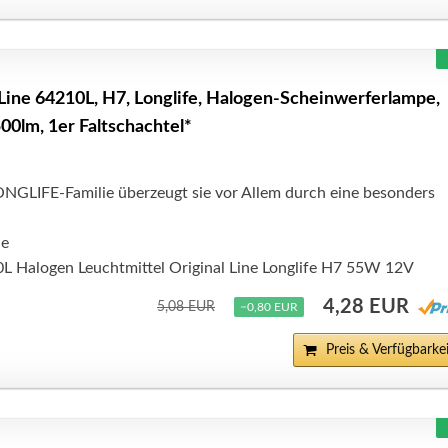
Line 64210L, H7, Longlife, Halogen-Scheinwerferlampe,
00lm, 1er Faltschachtel*
LONGLIFE-Familie überzeugt sie vor Allem durch eine besonders
he
 Halogen Leuchtmittel Original Line Longlife H7 55W 12V
4,28 EUR
5,08 EUR
−0,80 EUR
Preis & Verfügbarkei