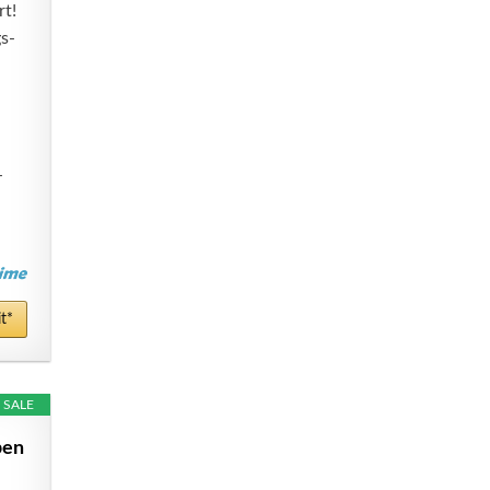
t!
gs-
-
t*
SALE
pen