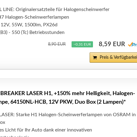
NE: Originalersatzteile für Halogenscheinwerfer
 H7 Halogen-Scheinwerferlampen
: 12V, 55W, 1500lm, PX26d
B3) - 550 (Tc) Betriebsstunden
8,59 EUR
8,90 EUR
−0,31 EUR
Preis & Verfügbarkei
REAKER LASER H1, +150% mehr Helligkeit, Halogen-
mpe, 64150NL-HCB, 12V PKW, Duo Box (2 Lampen)*
SER: Starke H1 Halogen-Scheinwerferlampen von OSRAM in 
Box
es Licht für Ihr Auto dank einer innovativen