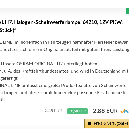
 H7, Halogen-Scheinwerferlampe, 64210, 12V PKW,
 Stück)*
NE: millionenfach in Fahrzeugen namhafter Hersteller bewähr
andelt es sich um ein Originalersatzteil mit gutem Preis-Leistun
 Unsere OSRAM ORIGINAL H7 unterliegt hohen
en, u.A. des Kraftfahrtbundesamtes, und wird in Deutschland mit
gefertigt.
AL LINE umfasst eine große Produktpalette von Scheinwerfer
attlampen und bietet somit immer eine passende Ersatzlampe in
tät.
2,88 EUR
3,38 EUR
−0,50 EUR
Preis & Verfügbarkei