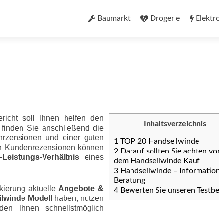
Zum
Inhalt
Baumarkt
Drogerie
Elektr
springen
richt soll Ihnen helfen den
Inhaltsverzeichnis
 finden Sie anschließend die
nrzensionen und einer guten
1
TOP 20 Handseilwinde
ten Kundenrezensionen können
2
Darauf sollten Sie achten vo
eis­tungs-Ver­hält­nis
eines
dem Handseilwinde Kauf
3
Handseilwinde – Informatio
Beratung
kierung aktuelle
Angebote &
4
Bewerten Sie unseren Testbe
lwinde Modell
haben, nutzen
den Ihnen schnellstmöglich