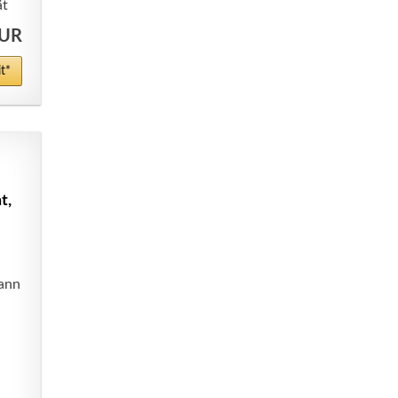
ät
EUR
t*
t,
kann