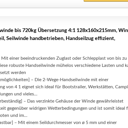
lwinde bis 720kg Übersetzung 4:1 128x160x215mm, Wi
l, Seilwinde handbetrieben, Handseilzug effizient,
– Mit einer beeindruckenden Zuglast oder Schlepplast von bis zu
diese robuste Handseilwinde mühelos verschiedene Lasten und 
esetzt werden
tzmöglichkeiten] – Die 2-Wege-Handseilwinde mit einer
g von 4 1 eignet sich ideal für Bootstrailer, Werkstätten, Campi
ungen und vieles...
rbeständig] – Das verzinkte Gehäuse der Winde gewährleistet
eit gegenüber widrigen Wetterbedingungen und ist somit ideal 
oten und im...
lastbar] – Mit einem Seildurchmesser von ø 5 mm und einer