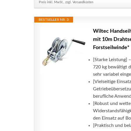
Preis inkl. MwSt., zzgl. Versandkosten
BESTSELLER NR. 3
Wiltec Handsei
mit 10m Drahtsei
Forstseilwinde*
[Starke Leistung] 
720 kg bewältigt 
sehr variabel eing
[Vielseitige Einsa
Getriebeübersetzun
berufliche Anwend
[Robust und wette
Widerstandsfähigk
den Einsatz auf Bo
[Praktisch und be