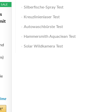
SALE
Silberfische-Spray Test
s
Kreuzlinienlaser Test
mit
Autowaschbürste Test
Hammersmith Aquaclean Test
und
Solar Wildkamera Test
m)
ie
t*