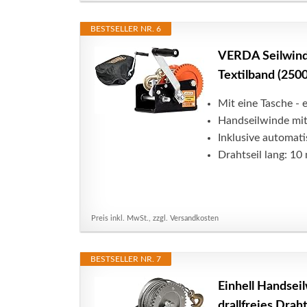
BESTSELLER NR. 6
VERDA Seilwind
Textilband (2500
Mit eine Tasche -
Handseilwinde mit 
Inklusive automat
Drahtseil lang: 10
Preis inkl. MwSt., zzgl. Versandkosten
BESTSELLER NR. 7
Einhell Handsei
drallfreies Drah