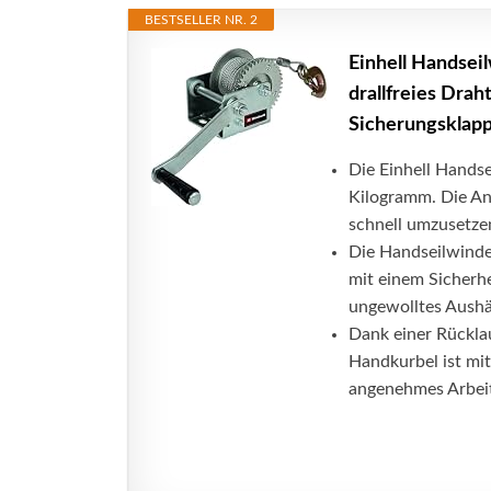
BESTSELLER NR. 2
Einhell Handsei
drallfreies Drah
Sicherungsklapp
Die Einhell Hands
Kilogramm. Die An
schnell umzusetze
Die Handseilwinde 
mit einem Sicherhe
ungewolltes Aushä
Dank einer Rücklau
Handkurbel ist mit
angenehmes Arbei