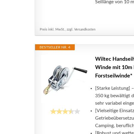
Seillänge von 10 m
Preis inkl. MwSt., zzgl. Versandkosten
BESTSELLER NR. 4
Wiltec Handsei
Winde mit 10m D
Forstseilwinde*
[Starke Leistung] 
350 kg bewältigt 
sehr variabel eing
[Vielseitige Einsa
Getriebeübersetzun
Camping, beruflic
[Robust und wette