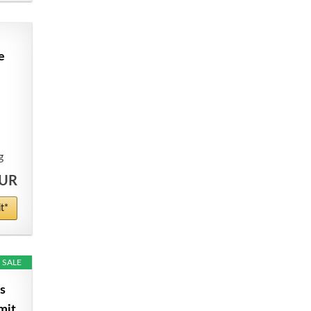
e
g
EUR
t*
SALE
s
mit