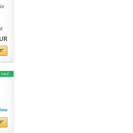
für
ät
EUR
t*
SALE
t*