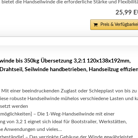
 bietet die Handseilwinde die erforderliche Stärke und Flexibilit
25,99 
Preis & Verfügbarkei
lwinde bis 350kg Übersetzung 3,2:1 120x138x192mm,
rahtseil, Seilwinde handbetrieben, Handseilzug effizien
– Mit einer beeindruckenden Zuglast oder Schlepplast von bis zu
diese robuste Handseilwinde mühelos verschiedene Lasten und 
esetzt werden
tzmöglichkeiten] – Die 1-Weg-Handseilwinde mit einer
g von 3,2 1 eignet sich ideal für Bootstrailer, Werkstätten,
he Anwendungen und vieles...
rbeständig] – Das verzinkte Gehäuse der Winde gewährleistet