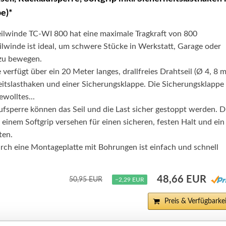
e)*
eilwinde TC-WI 800 hat eine maximale Tragkraft von 800
lwinde ist ideal, um schwere Stücke in Werkstatt, Garage oder
zu bewegen.
verfügt über ein 20 Meter langes, drallfreies Drahtseil (Ø 4, 8 
eitslasthaken und einer Sicherungsklappe. Die Sicherungsklappe
ewolltes...
fsperre können das Seil und die Last sicher gestoppt werden. D
 einem Softgrip versehen für einen sicheren, festen Halt und ein
ten.
rch eine Montageplatte mit Bohrungen ist einfach und schnell
48,66 EUR
50,95 EUR
−2,29 EUR
Preis & Verfügbarkei