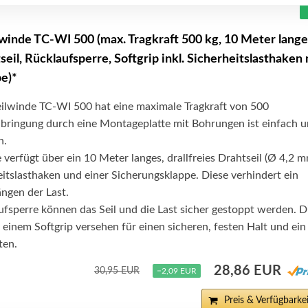
lwinde TC-WI 500 (max. Tragkraft 500 kg, 10 Meter lange
tseil, Rücklaufsperre, Softgrip inkl. Sicherheitslasthaken 
e)*
eilwinde TC-WI 500 hat eine maximale Tragkraft von 500
bringung durch eine Montageplatte mit Bohrungen ist einfach 
n.
verfügt über ein 10 Meter langes, drallfreies Drahtseil (Ø 4,2 m
itslasthaken und einer Sicherungsklappe. Diese verhindert ein
ngen der Last.
fsperre können das Seil und die Last sicher gestoppt werden. D
 einem Softgrip versehen für einen sicheren, festen Halt und ein
ten.
28,86 EUR
30,95 EUR
−2,09 EUR
Preis & Verfügbarkei