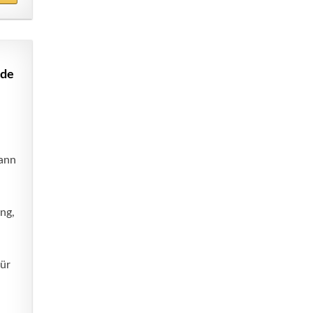
nde
kann
ng,
für