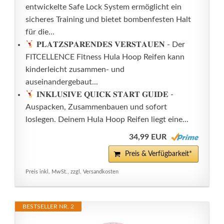
entwickelte Safe Lock System ermöglicht ein
sicheres Training und bietet bombenfesten Halt
für die...
𝐏𝐋𝐀𝐓𝐙𝐒𝐏𝐀𝐑𝐄𝐍𝐃𝐄𝐒 𝐕𝐄𝐑𝐒𝐓𝐀𝐔𝐄𝐍 - Der
FITCELLENCE Fitness Hula Hoop Reifen kann
kinderleicht zusammen- und
auseinandergebaut...
𝐈𝐍𝐊𝐋𝐔𝐒𝐈𝐕𝐄 𝐐𝐔𝐈𝐂𝐊 𝐒𝐓𝐀𝐑𝐓 𝐆𝐔𝐈𝐃𝐄 -
Auspacken, Zusammenbauen und sofort
loslegen. Deinem Hula Hoop Reifen liegt eine...
34,99 EUR
Preis & Verfügbarkeit*
Preis inkl. MwSt., zzgl. Versandkosten
BESTSELLER NR. 2