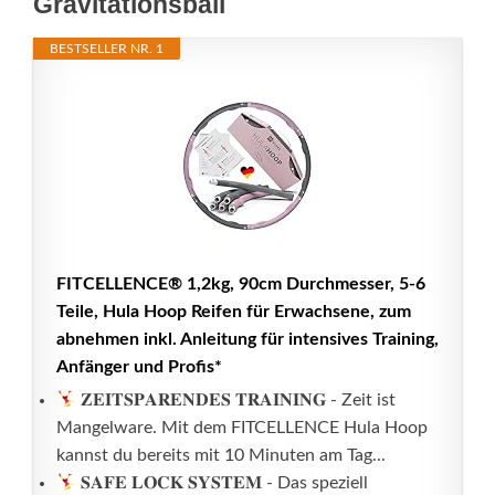
Gravitationsball
BESTSELLER NR. 1
FITCELLENCE® 1,2kg, 90cm Durchmesser, 5-6
Teile, Hula Hoop Reifen für Erwachsene, zum
abnehmen inkl. Anleitung für intensives Training,
Anfänger und Profis*
𝐙𝐄𝐈𝐓𝐒𝐏𝐀𝐑𝐄𝐍𝐃𝐄𝐒 𝐓𝐑𝐀𝐈𝐍𝐈𝐍𝐆 - Zeit ist
Mangelware. Mit dem FITCELLENCE Hula Hoop
kannst du bereits mit 10 Minuten am Tag...
𝐒𝐀𝐅𝐄 𝐋𝐎𝐂𝐊 𝐒𝐘𝐒𝐓𝐄𝐌 - Das speziell