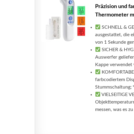
Präzision und fa
Thermometer mi
SCHNELL & GENA
ausgestattet, die 
von 1 Sekunde gen
SICHER & HYGI
Auswerfer geliefer
Kappe verwendet w
KOMFORTABEL 
farbcodiertem Disp
Stummschaltung; °
VIELSEITIGE V
Objekttemperatur
messen, was es zu 