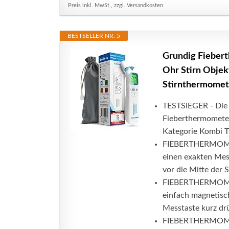
Preis inkl. MwSt., zzgl. Versandkosten
BESTSELLER NR. 5
Grundig Fiebert
Ohr Stirn Objek
Stirnthermomet
TESTSIEGER - Die 
Fieberthermometer
Kategorie Kombi Th
FIEBERTHERMOMETE
einen exakten Mes
vor die Mitte der S
FIEBERTHERMOMETE
einfach magnetisc
Messtaste kurz drü
FIEBERTHERMOMET