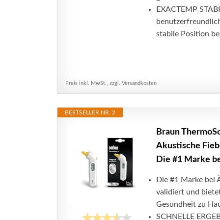
EXACTEMP STABILI
benutzerfreundlich
stabile Position b
Preis inkl. MwSt., zzgl. Versandkosten
BESTSELLER NR. 2
Braun ThermoSc
Akustische Fiebe
Die #1 Marke be
Die #1 Marke bei 
validiert und biet
Gesundheit zu Haus
SCHNELLE ERGEBNI