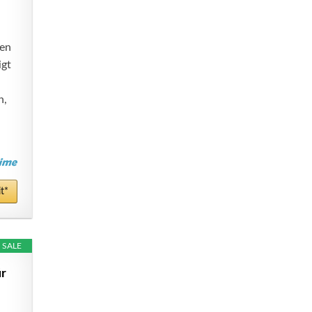
en
igt
n,
t*
SALE
ür