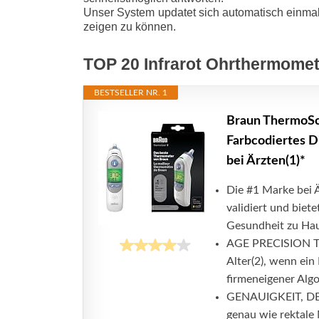
Unser System updatet sich automatisch einmal
zeigen zu können.
TOP 20 Infrarot Ohrthermomet
BESTSELLER NR. 1
Braun ThermoSca
Farbcodiertes Di
bei Ärzten(1)*
Die #1 Marke bei 
validiert und biet
Gesundheit zu Haus
AGE PRECISION TE
Alter(2), wenn ei
firmeneigener Algor
GENAUIGKEIT, DE
genau wie rektale