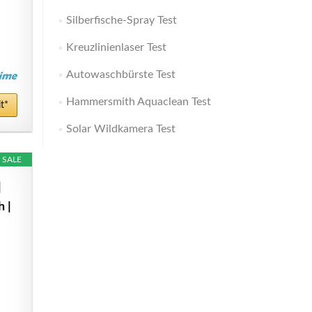
Silberfische-Spray Test
Kreuzlinienlaser Test
Autowaschbürste Test
Hammersmith Aquaclean Test
t*
Solar Wildkamera Test
SALE
|
h |