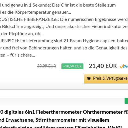
 und genau in 1 Sekunde; Das Ohr ist die beste Stelle zum
 es die Körpertemperatur genauer...
USTISCHE FIEBERANZEIGE: Die numerischen Ergebnisse werd
n Bildschirm angezeigt; Und unser akustischer Fieberindikator ze
der Pieptöne an, ob...
NISCH: Im Lieferumfang sind 21 Braun Hygiene caps enthalte
er und frei von Behinderungen halten und so die Genauigkeit des
n – für sichere...
21,40 EUR
39,99 EUR
−18,59 EUR
Preis & Verfügbarkei
0 digitales 6in1 Fieberthermometer Ohrthermometer f
nd Erwachsene, Stirnthermometer mit visuellem