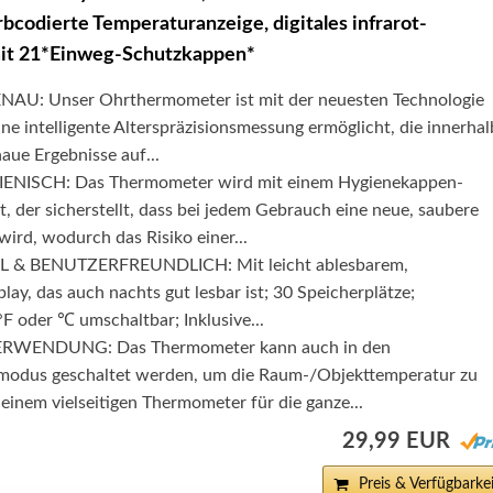
rbcodierte Temperaturanzeige, digitales infrarot-
t 21*Einweg-Schutzkappen*
U: Unser Ohrthermometer ist mit der neuesten Technologie
eine intelligente Alterspräzisionsmessung ermöglicht, die innerhal
aue Ergebnisse auf...
ENISCH: Das Thermometer wird mit einem Hygienekappen-
t, der sicherstellt, dass bei jedem Gebrauch eine neue, saubere
ird, wodurch das Risiko einer...
& BENUTZERFREUNDLICH: Mit leicht ablesbarem,
lay, das auch nachts gut lesbar ist; 30 Speicherplätze;
F oder ℃ umschaltbar; Inklusive...
ERWENDUNG: Das Thermometer kann auch in den
modus geschaltet werden, um die Raum-/Objekttemperatur zu
einem vielseitigen Thermometer für die ganze...
29,99 EUR
Preis & Verfügbarkei