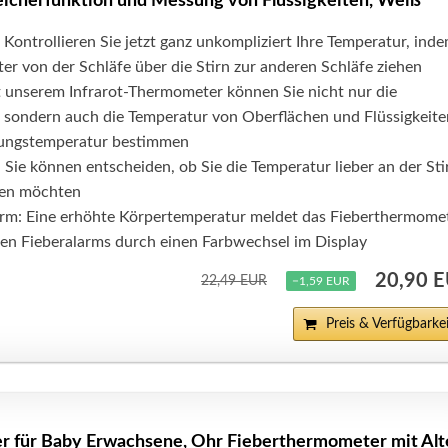
eicherfunktion und Messung von Flüssigkeiten, Weiß*
Kontrollieren Sie jetzt ganz unkompliziert Ihre Temperatur, ind
r von der Schläfe über die Stirn zur anderen Schläfe ziehen
t unserem Infrarot-Thermometer können Sie nicht nur die
 sondern auch die Temperatur von Oberflächen und Flüssigkeite
ungstemperatur bestimmen
 Sie können entscheiden, ob Sie die Temperatur lieber an der Sti
en möchten
larm: Eine erhöhte Körpertemperatur meldet das Fieberthermome
llen Fieberalarms durch einen Farbwechsel im Display
20,90 
22,49 EUR
−1,59 EUR
Preis & Verfügbarkei
 für Baby Erwachsene, Ohr Fieberthermometer mit Alt