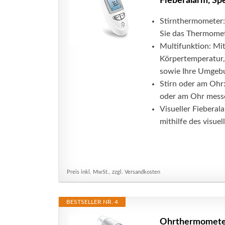
Fieberalarm, Sp
Stirnthermometer: 
Sie das Thermomete
Multifunktion: Mi
Körpertemperatur,
sowie Ihre Umgeb
Stirn oder am Ohr:
oder am Ohr mess
Visueller Fiebera
mithilfe des visue
Preis inkl. MwSt., zzgl. Versandkosten
BESTSELLER NR. 4
Ohrthermometer