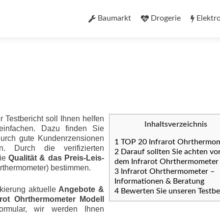
Zum
Inhalt
Baumarkt
Drogerie
Elektr
springen
 Testbericht soll Ihnen helfen
Inhaltsverzeichnis
reinfachen. Dazu finden Sie
 durch gute Kundenrzensionen
1
TOP 20 Infrarot Ohrthermo
 Durch die verifizierten
2
Darauf sollten Sie achten vo
die
Qualität & das Preis-Leis­
dem Infrarot Ohrthermometer
Ohrthermometer) bestimmen.
3
Infrarot Ohrthermometer –
Informationen & Beratung
kierung aktuelle
Angebote &
4
Bewerten Sie unseren Testbe
arot Ohrthermometer Modell
ormular, wir werden Ihnen