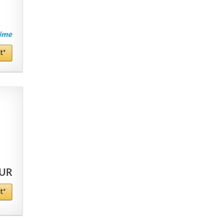
t*
EUR
t*