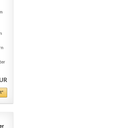
em
n
rn
ter
EUR
t*
er