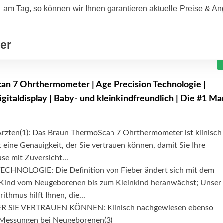
 am Tag, so können wir Ihnen garantieren aktuelle Preise & A
er
n 7 Ohrthermometer | Age Precision Technologie |
gitaldisplay | Baby- und kleinkindfreundlich | Die #1 Ma
Ärzten(1): Das Braun ThermoScan 7 Ohrthermometer ist klinisch
et eine Genauigkeit, der Sie vertrauen können, damit Sie Ihre
e mit Zuversicht...
CHNOLOGIE: Die Definition von Fieber ändert sich mit dem
n Kind vom Neugeborenen bis zum Kleinkind heranwächst; Unser
ithmus hilft Ihnen, die...
R SIE VERTRAUEN KÖNNEN: Klinisch nachgewiesen ebenso
 Messungen bei Neugeborenen(3)