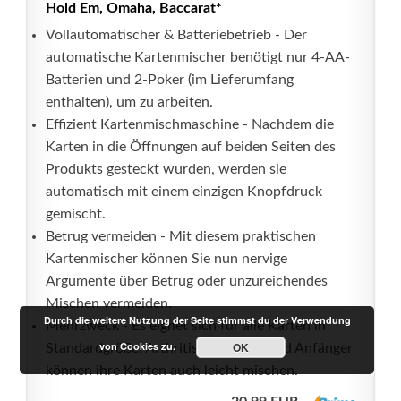
Hold Em, Omaha, Baccarat*
Vollautomatischer & Batteriebetrieb - Der
automatische Kartenmischer benötigt nur 4-AA-
Batterien und 2-Poker (im Lieferumfang
enthalten), um zu arbeiten.
Effizient Kartenmischmaschine - Nachdem die
Karten in die Öffnungen auf beiden Seiten des
Produkts gesteckt wurden, werden sie
automatisch mit einem einzigen Knopfdruck
gemischt.
Betrug vermeiden - Mit diesem praktischen
Kartenmischer können Sie nun nervige
Argumente über Betrug oder unzureichendes
Mischen vermeiden.
Durch die weitere Nutzung der Seite stimmst du der Verwendung
Mehrzweck - Es eignet sich für alle Karten in
von Cookies zu.
OK
Standardgröße. Arthritis-Patienten und Anfänger
können ihre Karten auch leicht mischen.