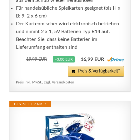
aus dem Schub wieder herausholen
Für handelsübliche Spielkarten geeignet (bis H x
B: 9, 2 x 6 cm)
Der Kartenmischer wird elektronisch betrieben
und nimmt 2 x 1, 5V Batterien Typ R14 auf.
Beachten Sie, dass keine Batterien im
Lieferumfang enthalten sind
16,99 EUR
19,99 EUR
−3,00 EUR
Preis & Verfügbarkeit*
Preis inkl. MwSt., zzgl. Versandkosten
BESTSELLER NR. 7