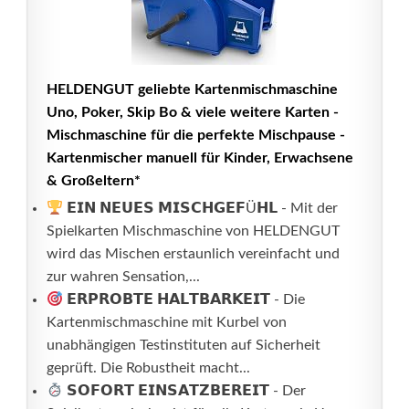
HELDENGUT geliebte Kartenmischmaschine
Uno, Poker, Skip Bo & viele weitere Karten -
Mischmaschine für die perfekte Mischpause -
Kartenmischer manuell für Kinder, Erwachsene
& Großeltern*
𝗘𝗜𝗡 𝗡𝗘𝗨𝗘𝗦 𝗠𝗜𝗦𝗖𝗛𝗚𝗘𝗙Ü𝗛𝗟 - Mit der
Spielkarten Mischmaschine von HELDENGUT
wird das Mischen erstaunlich vereinfacht und
zur wahren Sensation,...
𝗘𝗥𝗣𝗥𝗢𝗕𝗧𝗘 𝗛𝗔𝗟𝗧𝗕𝗔𝗥𝗞𝗘𝗜𝗧 - Die
Kartenmischmaschine mit Kurbel von
unabhängigen Testinstituten auf Sicherheit
geprüft. Die Robustheit macht...
𝗦𝗢𝗙𝗢𝗥𝗧 𝗘𝗜𝗡𝗦𝗔𝗧𝗭𝗕𝗘𝗥𝗘𝗜𝗧 - Der