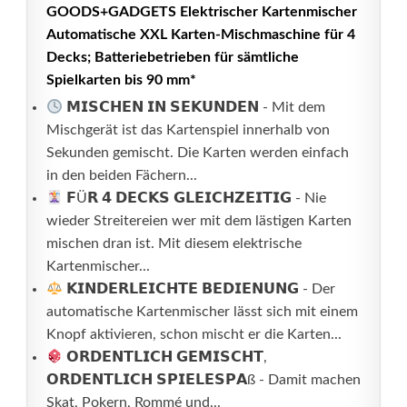
GOODS+GADGETS Elektrischer Kartenmischer
Automatische XXL Karten-Mischmaschine für 4
Decks; Batteriebetrieben für sämtliche
Spielkarten bis 90 mm*
𝗠𝗜𝗦𝗖𝗛𝗘𝗡 𝗜𝗡 𝗦𝗘𝗞𝗨𝗡𝗗𝗘𝗡 - Mit dem
Mischgerät ist das Kartenspiel innerhalb von
Sekunden gemischt. Die Karten werden einfach
in den beiden Fächern...
𝗙Ü𝗥 𝟰 𝗗𝗘𝗖𝗞𝗦 𝗚𝗟𝗘𝗜𝗖𝗛𝗭𝗘𝗜𝗧𝗜𝗚 - Nie
wieder Streitereien wer mit dem lästigen Karten
mischen dran ist. Mit diesem elektrische
Kartenmischer...
𝗞𝗜𝗡𝗗𝗘𝗥𝗟𝗘𝗜𝗖𝗛𝗧𝗘 𝗕𝗘𝗗𝗜𝗘𝗡𝗨𝗡𝗚 - Der
automatische Kartenmischer lässt sich mit einem
Knopf aktivieren, schon mischt er die Karten...
𝗢𝗥𝗗𝗘𝗡𝗧𝗟𝗜𝗖𝗛 𝗚𝗘𝗠𝗜𝗦𝗖𝗛𝗧,
𝗢𝗥𝗗𝗘𝗡𝗧𝗟𝗜𝗖𝗛 𝗦𝗣𝗜𝗘𝗟𝗘𝗦𝗣𝗔ß - Damit machen
Skat, Pokern, Rommé und...