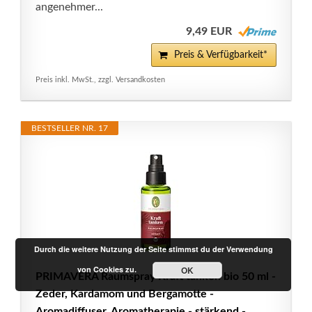
angenehmer...
9,49 EUR
Preis & Verfügbarkeit*
Preis inkl. MwSt., zzgl. Versandkosten
BESTSELLER NR. 17
Durch die weitere Nutzung der Seite stimmst du der Verwendung
von Cookies zu.
OK
PRIMAVERA Raumspray Kraft tanken bio 50 ml -
Zeder, Kardamom und Bergamotte -
Aromadiffuser, Aromatherapie - stärkend -