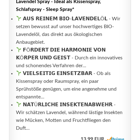
Lavendel Spray - Ideal als Kissenspray,
Schlafspray - Sleep Spray*
𝗔𝗨𝗦 𝗥𝗘𝗜𝗡𝗘𝗠 𝗕𝗜𝗢-𝗟𝗔𝗩𝗘𝗡𝗗𝗘𝗟Ö𝗟 - Wir
setzen bewusst auf unser hochwertiges BIO-
Lavendelöl, das direkt aus ökologischen
Anbaugebiet.
𝗙Ö𝗥𝗗𝗘𝗥𝗧 𝗗𝗜𝗘 𝗛𝗔𝗥𝗠𝗢𝗡𝗜𝗘 𝗩𝗢𝗡
𝗞Ö𝗥𝗣𝗘𝗥 𝗨𝗡𝗗 𝗚𝗘𝗜𝗦𝗧 - Durch ein innovatives
und schonendes Verfahren der...
𝗩𝗜𝗘𝗟𝗦𝗘𝗜𝗧𝗜𝗚 𝗘𝗜𝗡𝗦𝗘𝗧𝗭𝗕𝗔𝗥 - Ob als
Kissenspray oder Raumspray, ein paar
Sprühstöße genügen, um eine angenehme und
entspannte...
𝗡𝗔𝗧Ü𝗥𝗟𝗜𝗖𝗛𝗘 𝗜𝗡𝗦𝗘𝗞𝗧𝗘𝗡𝗔𝗕𝗪𝗘𝗛𝗥 -
Wir schätzen Lavendel, während lästige Insekten
wie Mücken, Motten und Fruchtfliegen den
Duft...
13,99 EUR