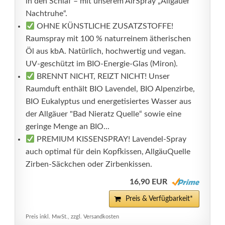
in den Schlaf – mit unserem AirSpray „Allgäuer
Nachtruhe“.
OHNE KÜNSTLICHE ZUSATZSTOFFE!
Raumspray mit 100 % naturreinem ätherischen
Öl aus kbA. Natürlich, hochwertig und vegan.
UV-geschützt im BIO-Energie-Glas (Miron).
BRENNT NICHT, REIZT NICHT! Unser
Raumduft enthält BIO Lavendel, BIO Alpenzirbe,
BIO Eukalyptus und energetisiertes Wasser aus
der Allgäuer "Bad Nieratz Quelle“ sowie eine
geringe Menge an BIO...
PREMIUM KISSENSPRAY! Lavendel-Spray
auch optimal für dein Kopfkissen, AllgäuQuelle
Zirben-Säckchen oder Zirbenkissen.
16,90 EUR
Preis & Verfügbarkeit*
Preis inkl. MwSt., zzgl. Versandkosten