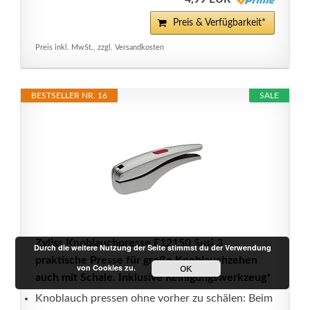
Preis & Verfügbarkeit*
Preis inkl. MwSt., zzgl. Versandkosten
BESTSELLER NR. 16
SALE
Zyliss Knoblauchpresse E12150 Susi 3
Durch die weitere Nutzung der Seite stimmst du der Verwendung
praktische Presse für große Knoblauchzehen
von Cookies zu.
OK
auch mit Schale. Inklusive Reinigungswerkzeug*
Knoblauch pressen ohne vorher zu schälen: Beim