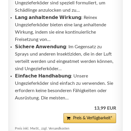
Ungezieferköder sind speziell formuliert, um
Schädlinge anzulocken und zu...
𝗟𝗮𝗻𝗴 𝗮𝗻𝗵𝗮𝗹𝘁𝗲𝗻𝗱𝗲 𝗪𝗶𝗿𝗸𝘂𝗻𝗴: Reinex
Ungezieferköder bieten eine lang anhaltende
Wirkung, indem sie eine kontinuierliche
Freisetzung von...
𝗦𝗶𝗰𝗵𝗲𝗿𝗲 𝗔𝗻𝘄𝗲𝗻𝗱𝘂𝗻𝗴: Im Gegensatz zu
Sprays und anderen Insektiziden, die in der Luft
verteilt werden und eingeatmet werden können,
sind Ungezieferköder...
𝗘𝗶𝗻𝗳𝗮𝗰𝗵𝗲 𝗛𝗮𝗻𝗱𝗵𝗮𝗯𝘂𝗻𝗴: Unsere
Ungezieferköder sind einfach zu verwenden. Sie
erfordern keine besonderen Fähigkeiten oder
Ausrüstung. Die meisten...
13,99 EUR
Preis & Verfügbarkeit*
Preis inkl. MwSt., zzgl. Versandkosten