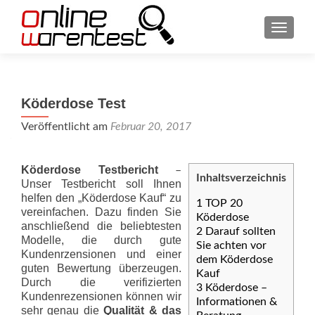
SCHAL
Köderdose Test
Veröffentlicht am
Februar 20, 2017
Köderdose Testbericht
–
Inhaltsverzeichnis
Unser Testbericht soll Ihnen
helfen den „Köderdose Kauf“ zu
1
TOP 20
vereinfachen. Dazu finden Sie
Köderdose
anschließend die beliebtesten
2
Darauf sollten
Modelle, die durch gute
Sie achten vor
Kundenrzensionen und einer
dem Köderdose
guten Bewertung überzeugen.
Kauf
Durch die verifizierten
3
Köderdose –
Kundenrezensionen können wir
Informationen &
sehr genau die
Qualität & das