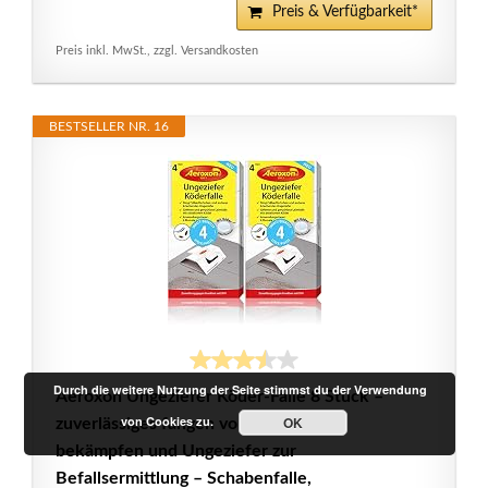
Preis & Verfügbarkeit*
Preis inkl. MwSt., zzgl. Versandkosten
BESTSELLER NR. 16
Durch die weitere Nutzung der Seite stimmst du der Verwendung
Aeroxon Ungeziefer Köder-Falle 8 Stück –
von Cookies zu.
OK
zuverlässiges fangen von silberfische
bekämpfen und Ungeziefer zur
Befallsermittlung – Schabenfalle,