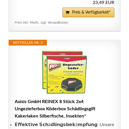
23,49 EUR
Preis & Verfügbarkeit*
Preis inkl. MwSt., zzgl. Versandkosten
BESTSELLER NR. 3
Axisis GmbH REINEX 8 Stück 2x4
Ungezieferbox Köderbox Schädlingsgift
Kakerlaken Silberfische, Insekten*
𝗘𝗳𝗳𝗲𝗸𝘁𝗶𝘃𝗲 𝗦𝗰𝗵ä𝗱𝗹𝗶𝗻𝗴𝘀𝗯𝗲𝗸ä𝗺𝗽𝗳𝘂𝗻𝗴: Unsere