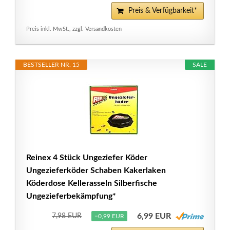
Preis & Verfügbarkeit*
Preis inkl. MwSt., zzgl. Versandkosten
BESTSELLER NR. 15
SALE
Reinex 4 Stück Ungeziefer Köder
Ungezieferköder Schaben Kakerlaken
Köderdose Kellerasseln Silberfische
Ungezieferbekämpfung*
6,99 EUR
7,98 EUR
−0,99 EUR