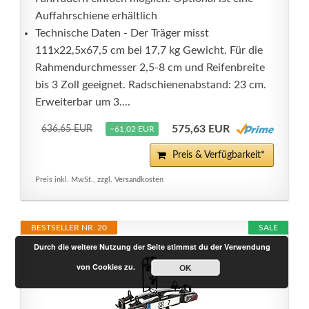
Auffahrschiene erhältlich
Technische Daten - Der Träger misst
111x22,5x67,5 cm bei 17,7 kg Gewicht. Für die
Rahmendurchmesser 2,5-8 cm und Reifenbreite
bis 3 Zoll geeignet. Radschienenabstand: 23 cm.
Erweiterbar um 3....
575,63 EUR
636,65 EUR
−61,02 EUR
Preis & Verfügbarkeit*
Preis inkl. MwSt., zzgl. Versandkosten
BESTSELLER NR. 20
SALE
Durch die weitere Nutzung der Seite stimmst du der Verwendung
von Cookies zu.
OK