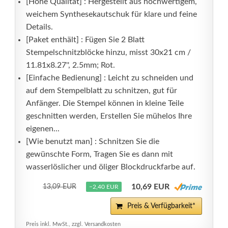
[Hohe Qualität] : Hergestellt aus hochwertigem,
weichem Synthesekautschuk für klare und feine
Details.
[Paket enthält] : Fügen Sie 2 Blatt
Stempelschnitzblöcke hinzu, misst 30x21 cm /
11.81x8.27'', 2.5mm; Rot.
[Einfache Bedienung] : Leicht zu schneiden und
auf dem Stempelblatt zu schnitzen, gut für
Anfänger. Die Stempel können in kleine Teile
geschnitten werden, Erstellen Sie mühelos Ihre
eigenen...
[Wie benutzt man] : Schnitzen Sie die
gewünschte Form, Tragen Sie es dann mit
wasserlöslicher und öliger Blockdruckfarbe auf.
10,69 EUR
13,09 EUR
−2,40 EUR
Preis & Verfügbarkeit*
Preis inkl. MwSt., zzgl. Versandkosten