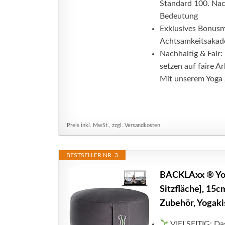
Standard 100. Nac
Bedeutung
Exklusives Bonusm
Achtsamkeitsakade
Nachhaltig & Fair:
setzen auf faire A
Mit unserem Yoga 
Preis inkl. MwSt., zzgl. Versandkosten
BESTSELLER NR. 3
BACKLAxx ® Yog
Sitzfläche], 15
Zubehör, Yogaki
VIELSEITIG: Das