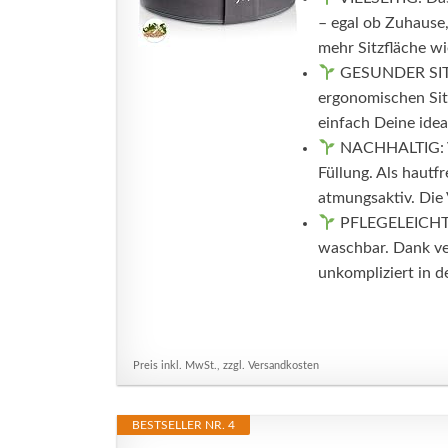
– egal ob Zuhause
mehr Sitzfläche wie
GESUNDER SITZ: 
ergonomischen Sit
einfach Deine idea
NACHHALTIG: V
Füllung. Als hautf
atmungsaktiv. Die 
PFLEGELEICHT: 
waschbar. Dank v
unkompliziert in 
Preis inkl. MwSt., zzgl. Versandkosten
BESTSELLER NR. 4