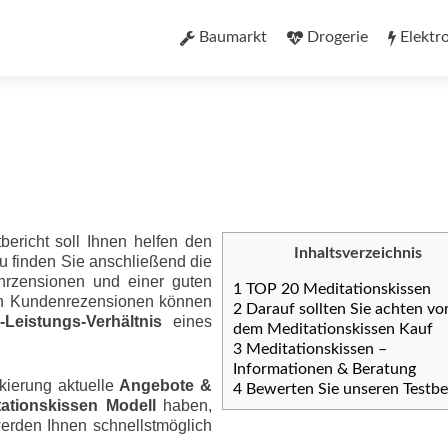
Zum
Inhalt
Baumarkt
Drogerie
Elektr
springen
bericht soll Ihnen helfen den
Inhaltsverzeichnis
u finden Sie anschließend die
nrzensionen und einer guten
1
TOP 20 Meditationskissen
ten Kundenrezensionen können
2
Darauf sollten Sie achten vo
eis­tungs-Ver­hält­nis
eines
dem Meditationskissen Kauf
3
Meditationskissen –
Informationen & Beratung
kierung aktuelle
Angebote &
4
Bewerten Sie unseren Testbe
tationskissen Modell
haben,
werden Ihnen schnellstmöglich