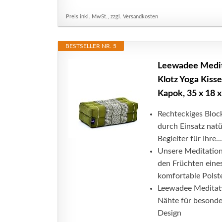
Preis inkl. MwSt., zzgl. Versandkosten
BESTSELLER NR. 5
Leewadee Medit
Klotz Yoga Kiss
Kapok, 35 x 18 
Rechteckiges Bloc
durch Einsatz natü
Begleiter für Ihre...
Unsere Meditation
den Früchten eine
komfortable Polster
Leewadee Meditati
Nähte für besonder
Design