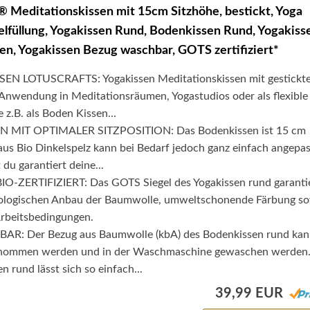
editationskissen mit 15cm Sitzhöhe, bestickt, Yoga
elfüllung, Yogakissen Rund, Bodenkissen Rund, Yogakiss
en, Yogakissen Bezug waschbar, GOTS zertifiziert*
N LOTUSCRAFTS: Yogakissen Meditationskissen mit gestickt
e Anwendung in Meditationsräumen, Yogastudios oder als flexible
 z.B. als Boden Kissen...
 MIT OPTIMALER SITZPOSITION: Das Bodenkissen ist 15 cm
aus Bio Dinkelspelz kann bei Bedarf jedoch ganz einfach angepas
du garantiert deine...
-ZERTIFIZIERT: Das GOTS Siegel des Yogakissen rund garanti
biologischen Anbau der Baumwolle, umweltschonende Färbung s
Arbeitsbedingungen.
: Der Bezug aus Baumwolle (kbA) des Bodenkissen rund kan
enommen werden und in der Waschmaschine gewaschen werden
n rund lässt sich so einfach...
39,99 EUR