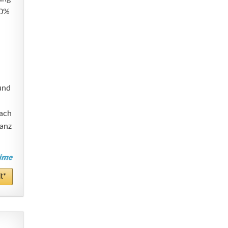
30%
und
fach
anz
t*