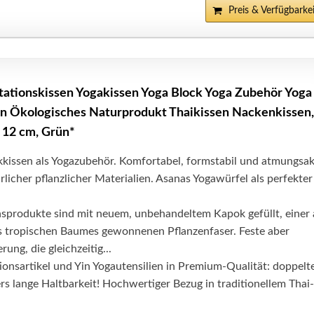
Preis & Verfügbarkei
ationskissen Yogakissen Yoga Block Yoga Zubehör Yoga
en Ökologisches Naturprodukt Thaikissen Nackenkissen,
x 12 cm, Grün*
kkissen als Yogazubehör. Komfortabel, formstabil und atmungsak
rlicher pflanzlicher Materialien. Asanas Yogawürfel als perfekter
sprodukte sind mit neuem, unbehandeltem Kapok gefüllt, einer 
s tropischen Baumes gewonnenen Pflanzenfaser. Feste aber
ung, die gleichzeitig...
onsartikel und Yin Yogautensilien in Premium-Qualität: doppelt
s lange Haltbarkeit! Hochwertiger Bezug in traditionellem Thai-