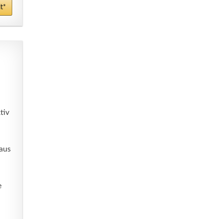
t*
tiv
aus
e