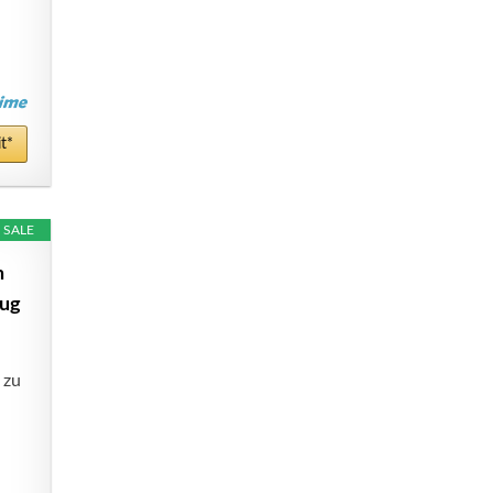
t*
SALE
h
zug
 zu