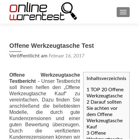
SCHAL
Offene Werkzeugtasche Test
Veröffentlicht am
Februar 16, 2017
Offene Werkzeugtasche
Inhaltsverzeichnis
Testbericht
Unser Testbericht
–
soll Ihnen helfen den „Offene
1
TOP 20 Offene
Werkzeugtasche Kauf“ zu
Werkzeugtasche
vereinfachen. Dazu finden Sie
2
Darauf sollten
anschließend die beliebtesten
Sie achten vor
Modelle, die durch gute
dem Offene
Kundenrzensionen und einer
Werkzeugtasche
guten Bewertung überzeugen.
Kauf
Durch die verifizierten
3
Offene
Kundenrezensionen können wir