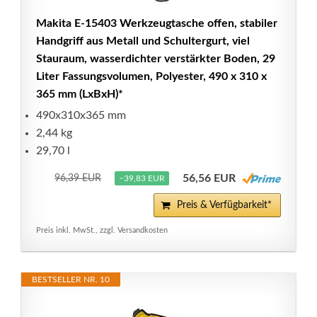
Makita E-15403 Werkzeugtasche offen, stabiler
Handgriff aus Metall und Schultergurt, viel
Stauraum, wasserdichter verstärkter Boden, 29
Liter Fassungsvolumen, Polyester, 490 x 310 x
365 mm (LxBxH)*
490x310x365 mm
2,44 kg
29,70 l
56,56 EUR
96,39 EUR
−39,83 EUR
Preis & Verfügbarkeit*
Preis inkl. MwSt., zzgl. Versandkosten
BESTSELLER NR. 10