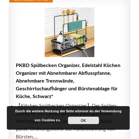
PKBD Spülbecken Organizer, Edelstahl Küchen
Organizer mit Abnehmbarer Abflusspfanne,
Abnehmbare Trennwände,
Geschirrtuchaufhänger und Bürstenablage für
Küche, Schwarz*
【Kitchen Spülbecken Organizer】Der Spülen-
Durch die weitere Nutzung der Seite stimmst du der Verwendung
Caddy ist ein vielseitiges und platzsparendes
von Cookies zu.
OK
Werkzeug, das direkt an die Seite Ihrer Spüle
passt. Ordnungshelfer zur Aufbewahrung von
Bürsten,...