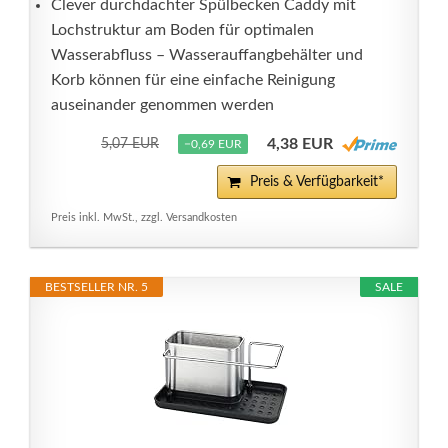
Clever durchdachter Spülbecken Caddy mit
Lochstruktur am Boden für optimalen
Wasserabfluss – Wasserauffangbehälter und
Korb können für eine einfache Reinigung
auseinander genommen werden
4,38 EUR
5,07 EUR
−0,69 EUR
Preis & Verfügbarkeit*
Preis inkl. MwSt., zzgl. Versandkosten
BESTSELLER NR. 5
SALE