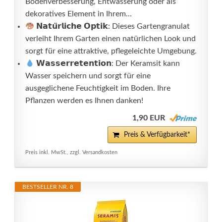
Bodenverbesserung, Entwässerung oder als
dekoratives Element in Ihrem...
𝗡𝗮𝘁𝘂̈𝗿𝗹𝗶𝗰𝗵𝗲 𝗢𝗽𝘁𝗶𝗸: Dieses Gartengranulat
verleiht Ihrem Garten einen natürlichen Look und
sorgt für eine attraktive, pflegeleichte Umgebung.
𝗪𝗮𝘀𝘀𝗲𝗿𝗿𝗲𝘁𝗲𝗻𝘁𝗶𝗼𝗻: Der Keramsit kann
Wasser speichern und sorgt für eine
ausgeglichene Feuchtigkeit im Boden. Ihre
Pflanzen werden es Ihnen danken!
1,90 EUR
Preis & Verfügbarkeit*
Preis inkl. MwSt., zzgl. Versandkosten
BESTSELLER NR. 8