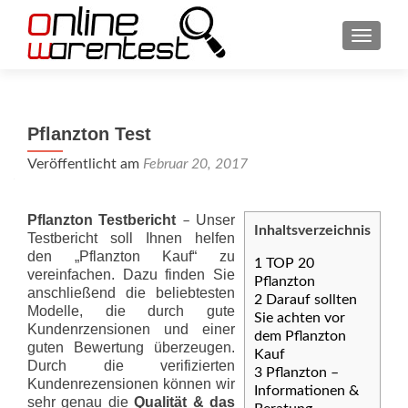
SCHAL
Pflanzton Test
Veröffentlicht am
Februar 20, 2017
Pflanzton Testbericht
Unser
–
Inhaltsverzeichnis
Testbericht soll Ihnen helfen
den „Pflanzton Kauf“ zu
1
TOP 20
vereinfachen. Dazu finden Sie
Pflanzton
anschließend die beliebtesten
2
Darauf sollten
Modelle, die durch gute
Sie achten vor
Kundenrzensionen und einer
dem Pflanzton
guten Bewertung überzeugen.
Kauf
Durch die verifizierten
3
Pflanzton –
Kundenrezensionen können wir
Informationen &
sehr genau die
Qualität & das