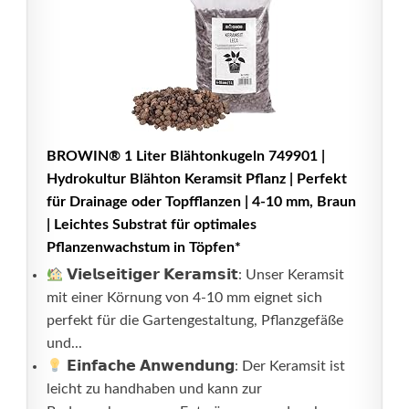
BROWIN® 1 Liter Blähtonkugeln 749901 |
Hydrokultur Blähton Keramsit Pflanz | Perfekt
für Drainage oder Topfflanzen | 4-10 mm, Braun
| Leichtes Substrat für optimales
Pflanzenwachstum in Töpfen*
𝗩𝗶𝗲𝗹𝘀𝗲𝗶𝘁𝗶𝗴𝗲𝗿 𝗞𝗲𝗿𝗮𝗺𝘀𝗶𝘁: Unser Keramsit
mit einer Körnung von 4-10 mm eignet sich
perfekt für die Gartengestaltung, Pflanzgefäße
und...
𝗘𝗶𝗻𝗳𝗮𝗰𝗵𝗲 𝗔𝗻𝘄𝗲𝗻𝗱𝘂𝗻𝗴: Der Keramsit ist
leicht zu handhaben und kann zur