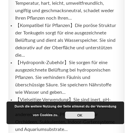
Temperatur, hart, leicht, umweltfreundlich,
ungiftig und geschmacksneutral, schadet weder
Ihren Pflanzen noch Ihren...
【Kompatibel für Pflanzen】Die poröse Struktur
der Tonkugeln sorgt für eine ausgezeichnete
Belüftung und dient als Wasserspeicher. Sie sind
dekorativ auf der Oberfläche und unterstützen
die...
【Hydroponik-Zubehör】Sie sorgen für eine
ausgezeichnete Belüftung bei hydroponischen
Pflanzen. Sie verhindern Fäulnis und
überschüssige Säure. Sie speichern Nährstoffe
wie Wasser und geben...
【Vielseitige Verwendung】Sie sind inert, pH-
Durch die weitere Nutzung der Seite stimmst du der Verwendung
neutral, sauber und dekorativ. Sie können mit
anderen organischen Pflanzenböden für
von Cookies zu.
OK
Orchideen, Sukkulenten, Indoor-Gartensysteme
und Aquariumsubstrate...