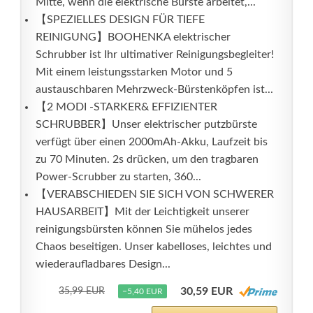
Mitte, wenn die elektrische Bürste arbeitet,...
【SPEZIELLES DESIGN FÜR TIEFE
REINIGUNG】BOOHENKA elektrischer
Schrubber ist Ihr ultimativer Reinigungsbegleiter!
Mit einem leistungsstarken Motor und 5
austauschbaren Mehrzweck-Bürstenköpfen ist...
【2 MODI -STARKER& EFFIZIENTER
SCHRUBBER】Unser elektrischer putzbürste
verfügt über einen 2000mAh-Akku, Laufzeit bis
zu 70 Minuten. 2s drücken, um den tragbaren
Power-Scrubber zu starten, 360...
【VERABSCHIEDEN SIE SICH VON SCHWERER
HAUSARBEIT】Mit der Leichtigkeit unserer
reinigungsbürsten können Sie mühelos jedes
Chaos beseitigen. Unser kabelloses, leichtes und
wiederaufladbares Design...
30,59 EUR
35,99 EUR
−5,40 EUR