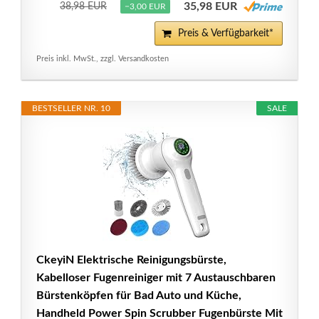
35,98 EUR
38,98 EUR
−3,00 EUR
Preis & Verfügbarkeit*
Preis inkl. MwSt., zzgl. Versandkosten
BESTSELLER NR. 10
SALE
CkeyiN Elektrische Reinigungsbürste,
Kabelloser Fugenreiniger mit 7 Austauschbaren
Bürstenköpfen für Bad Auto und Küche,
Handheld Power Spin Scrubber Fugenbürste Mit