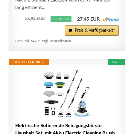
Nach 2 Stunden Ladezeit kann es 90 Minuten
lang effizient...
27,45 EUR
35,99 EUR
−8,54 EUR
Preis & Verfügbarkeit*
Preis inkl. MwSt., zzgl. Versandkosten
BESTSELLER NR. 3
SALE
Elektrische Rotierende Reinigungsbürste
Haushalt Set, mit Akku Electric Cleaning Brush