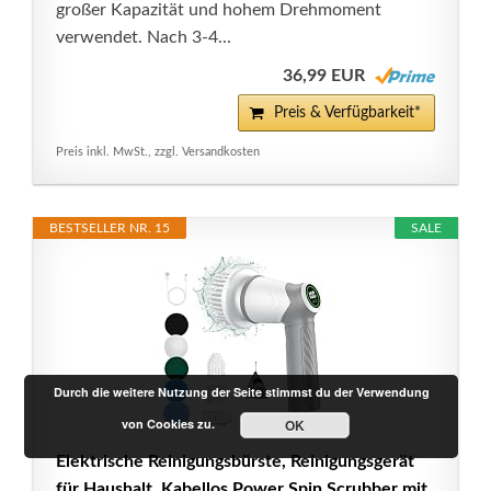
großer Kapazität und hohem Drehmoment
verwendet. Nach 3-4...
36,99 EUR
Preis & Verfügbarkeit*
Preis inkl. MwSt., zzgl. Versandkosten
BESTSELLER NR. 15
SALE
Durch die weitere Nutzung der Seite stimmst du der Verwendung
von Cookies zu.
OK
Elektrische Reinigungsbürste, Reinigungsgerät
für Haushalt, Kabellos Power Spin Scrubber mit