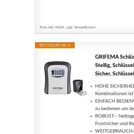
Preis inkl. MwSt., zzgl. Versandkosten
BESTSELLER NR. 2
GRIFEMA Schlüs
Stellig, Schlüss
Sicher, Schlüsse
HOHE SICHERHEIT--
Kombinationen ist 
EINFACH BEDIENUN
zu bedienen um de
ROBUST-- Nettogew
Frostsicher und R
WEITGEBRAUCH-- S