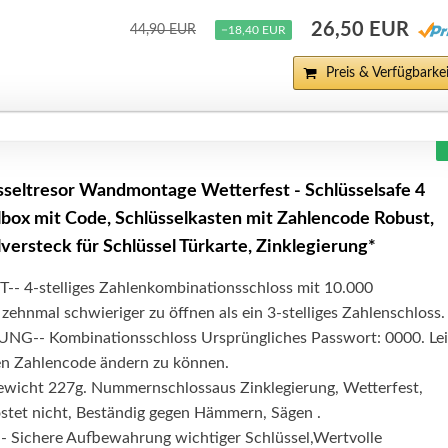
26,50 EUR
44,90 EUR
−18,40 EUR
Preis & Verfügbarkei
seltresor Wandmontage Wetterfest - Schlüsselsafe 4
elbox mit Code, Schlüsselkasten mit Zahlencode Robust,
lversteck für Schlüssel Türkarte, Zinklegierung*
 4-stelliges Zahlenkombinationsschloss mit 10.000
zehnmal schwieriger zu öffnen als ein 3-stelliges Zahlenschloss.
G-- Kombinationsschloss Ursprüngliches Passwort: 0000. Lei
n Zahlencode ändern zu können.
icht 227g. Nummernschloss​aus Zinklegierung, Wetterfest,
ostet nicht, Beständig gegen Hämmern, Sägen .
ichere Aufbewahrung wichtiger Schlüssel,Wertvolle