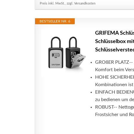
Preis inkl. MwSt., zzgl. Versandkosten
BESTSELLER NR. 6
GRIFEMA Schlüsse
Schlüsselbox mi
Schlüsselverstec
GROßER PLATZ-- Sc
Komfort beim Vers
HOHE SICHERHEIT--
Kombinationen ist 
EINFACH BEDIENUN
zu bedienen um de
ROBUST-- Nettogew
Frostsicher und R