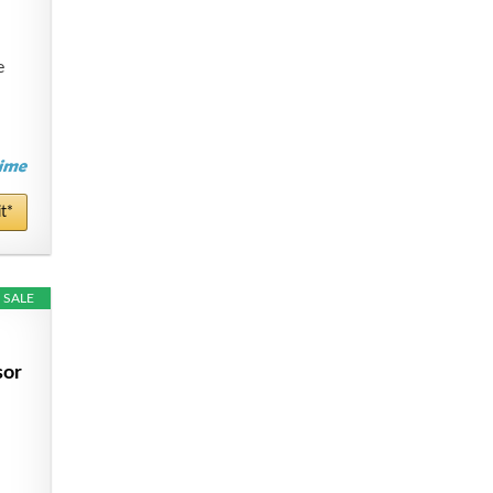
e
t*
SALE
sor