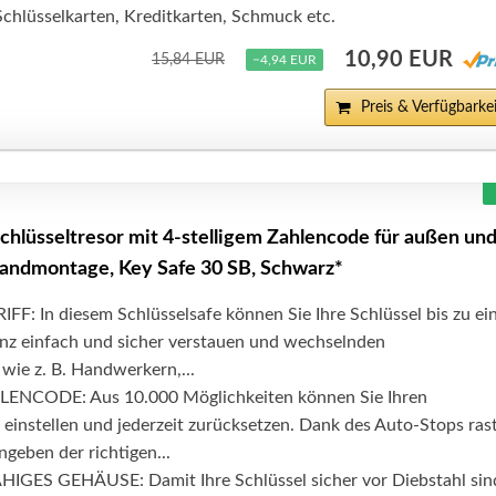
Schlüsselkarten, Kreditkarten, Schmuck etc.
10,90 EUR
15,84 EUR
−4,94 EUR
Preis & Verfügbarkei
hlüsseltresor mit 4-stelligem Zahlencode für außen un
Wandmontage, Key Safe 30 SB, Schwarz*
: In diesem Schlüsselsafe können Sie Ihre Schlüssel bis zu ei
nz einfach und sicher verstauen und wechselnden
wie z. B. Handwerkern,...
ENCODE: Aus 10.000 Möglichkeiten können Sie Ihren
 einstellen und jederzeit zurücksetzen. Dank des Auto-Stops ras
ngeben der richtigen...
ES GEHÄUSE: Damit Ihre Schlüssel sicher vor Diebstahl sin