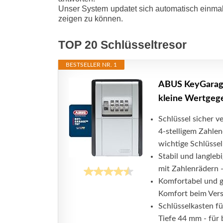
Unser System updatet sich automatisch einmal
zeigen zu können.
TOP 20 Schlüsseltresor
BESTSELLER NR. 1
ABUS KeyGarage 
kleine Wertgege
Schlüssel sicher v
4-stelligem Zahlen
wichtige Schlüssel -
Stabil und langleb
mit Zahlenrädern 
Komfortabel und gr
Komfort beim Vers
Schlüsselkasten f
Tiefe 44 mm - für 