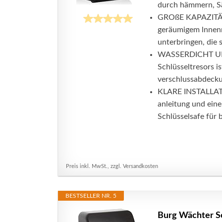
durch hämmern, Sä
GROßE KAPAZITÄT:
geräumigem lnnenra
unterbringen, die s
WASSERDICHT UND
Schlüsseltresors i
verschlussabdecku
KLARE INSTALLATIO
anleitung und eine
Schlüsselsafe für 
Preis inkl. MwSt., zzgl. Versandkosten
BESTSELLER NR. 5
Burg Wächter Sc