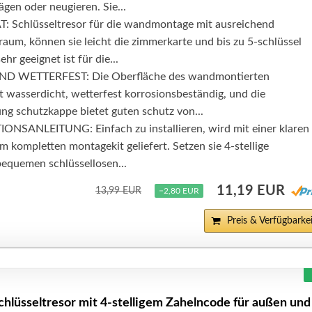
gen oder neugieren. Sie...
 Schlüsseltresor für die wandmontage mit ausreichend
um, können sie leicht die zimmerkarte und bis zu 5-schlüssel
ehr geeignet ist für die...
 WETTERFEST: Die Oberfläche des wandmontierten
st wasserdicht, wetterfest korrosionsbeständig, und die
ng schutzkappe bietet guten schutz von...
NSANLEITUNG: Einfach zu installieren, wird mit einer klaren
m kompletten montagekit geliefert. Setzen sie 4-stellige
bequemen schlüssellosen...
11,19 EUR
13,99 EUR
−2,80 EUR
Preis & Verfügbarkei
hlüsseltresor mit 4-stelligem Zahelncode für außen und