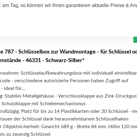
 am Tag, so können wir Ihnen garantieren aktuelle Preise & A
787 - Schlüsselbox zur Wandmontage - für Schlüssel o
nstände - 46331 - Schwarz-Silber*
erwahren: Schlüsselaufbewahrungsbox mit individuell einstellba
code - verschiedene autorisierte Personen haben Zugriff auf
 ideal für...
ig: Stabiles Metallgehäuse - Verschlussklappe aus Zink-Druckgus
- Schutzklappe mit Schiebemechanismus
oßzügig: Platz für bis zu 14 Plastikkarten oder 20 Schlüssel - m
tauen der Schlüssel dank herausnehmbarem Schlüsselhaken
ür Objektsicherheit: Gewicht 689 g - Breite 84 mm, Höhe 120 m
bis zu zwanzig Schlüssel