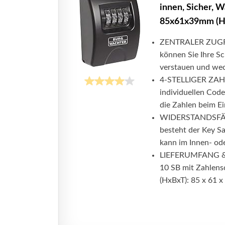
innen, Sicher, 
85x61x39mm (H
ZENTRALER ZUGRIFF
können Sie Ihre Sc
verstauen und wec
4-STELLIGER ZAHL
individuellen Code
die Zahlen beim Ei
WIDERSTANDSFÄHIG
besteht der Key S
kann im Innen- ode
LIEFERUMFANG &
10 SB mit Zahlensc
(HxBxT): 85 x 61 