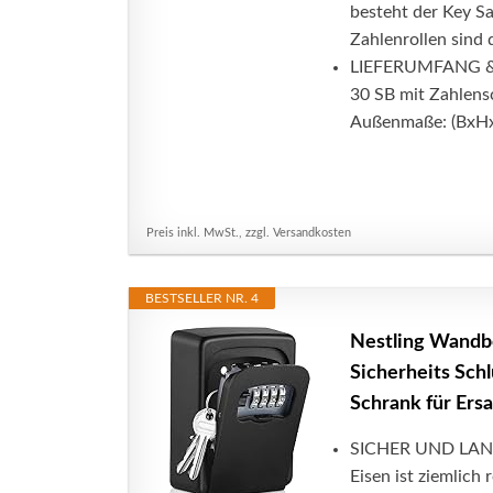
besteht der Key S
Zahlenrollen sind 
LIEFERUMFANG &
30 SB mit Zahlensc
Außenmaße: (BxHxT
Preis inkl. MwSt., zzgl. Versandkosten
BESTSELLER NR. 4
Nestling Wandbe
Sicherheits Sch
Schrank für Ersa
SICHER UND LANGL
Eisen ist ziemlich