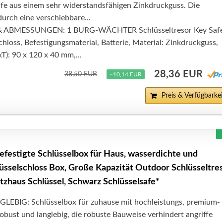
afe aus einem sehr widerstandsfähigen Zinkdruckguss. Die
durch eine verschiebbare...
 ABMESSUNGEN: 1 BURG-WÄCHTER Schlüsseltresor Key Saf
hloss, Befestigungsmaterial, Batterie, Material: Zinkdruckguss,
): 90 x 120 x 40 mm,...
28,36 EUR
38,50 EUR
−10,14 EUR
Preis & Verfügbarkei
festigte Schlüsselbox für Haus, wasserdichte und
lüsselschloss Box, Große Kapazität Outdoor Schlüsseltre
tzhaus Schlüssel, Schwarz Schlüsselsafe*
EBIG: Schlüsselbox für zuhause mit hochleistungs, premium-
 robust und langlebig, die robuste Bauweise verhindert angriffe