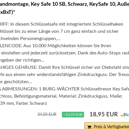
Wandmontage, Key Safe 10 SB, Schwarz, KeySafe 10, Auß
xBxT)*
: In diesem Schlüsselsafe mit integriertem Schlüsselhaken
hlüssel bis zu einer Länge von 7 cm ganz einfach und sicher
hselnden Personengruppen,...
ENCODE: Aus 10.000 Möglichkeiten können Sie Ihren
 einstellen und jederzeit zurücksetzen. Dank des Auto-Stops ras
ngeben der richtigen...
ES GEHÄUSE: Damit Ihre Schlüssel sicher vor Diebstahl sin
afe aus einem sehr widerstandsfähigen Zinkdruckguss. Der Treso
r geschützten...
 ABMESSUNGEN: 1 BURG-WÄCHTER Schlüsseltresor Key Saf
hloss, Befestigungsmaterial, Material: Zinkdruckguss, Maße:
x 39 mm, Farbe: Schwarz
18,95 EUR
34,50 EUR
−15,55 EUR
Preis & Verfügbarkei