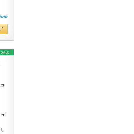
t*
SALE
d
ner
ten
d,