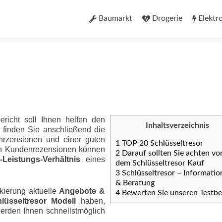
Zum
Inhalt
Baumarkt
Drogerie
Elektr
springen
ericht soll Ihnen helfen den
Inhaltsverzeichnis
u finden Sie anschließend die
nrzensionen und einer guten
1
TOP 20 Schlüsseltresor
ten Kundenrezensionen können
2
Darauf sollten Sie achten vo
eis­tungs-Ver­hält­nis
eines
dem Schlüsseltresor Kauf
3
Schlüsseltresor – Informatio
& Beratung
kierung aktuelle
Angebote &
4
Bewerten Sie unseren Testbe
lüsseltresor Modell
haben,
werden Ihnen schnellstmöglich