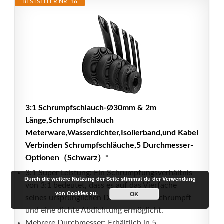
BESTSELLER NR. 16
3:1 Schrumpfschlauch-Ø30mm & 2m
Länge,Schrumpfschlauch
Meterware,Wasserdichter,Isolierband,und Kabel
Verbinden Schrumpfschläuche,5 Durchmesser-
Optionen（Schwarz）*
3:1 Super Leistung: Ein Schrumpfungsverhältnis
Durch die weitere Nutzung der Seite stimmst du der Verwendung
von 3:1 bedeutet, dass es auf das Vierfache
von Cookies zu.
OK
seines ursprünglichen Durchmessers schrumpft
und eine dichte Abdichtung ermöglicht.
Mehrere Durchmesser: Erhältlich in 5