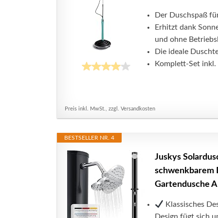
Der Duschspaß für
Erhitzt dank Sonn
und ohne Betriebs
Die ideale Duschte
Komplett-Set inkl.
Preis inkl. MwSt., zzgl. Versandkosten
BESTSELLER NR. 4
Juskys Solardusc
schwenkbarem D
Gartendusche 
Klassisches De
Design fügt sich u