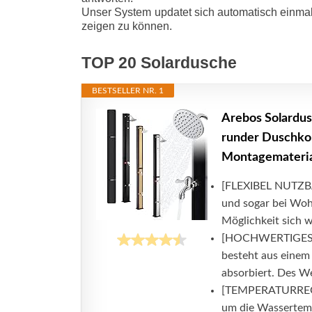
Unser System updatet sich automatisch einmal
zeigen zu können.
TOP 20 Solardusche
BESTSELLER NR. 1
Arebos Solardusc
runder Duschkop
Montagemateria
[FLEXIBEL NUTZBA
und sogar bei Woh
Möglichkeit sich w
[HOCHWERTIGES MA
besteht aus eine
absorbiert. Des Wei
[TEMPERATURREGE
um die Wassertemp