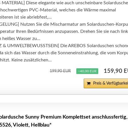
TERIAL] Diese elegante wie auch unscheinbare Solardusche
m hochwertigen PVC-Material, welches die Wärme maximal
teren ist sie abriebfest,...
LUNG] Nutzen Sie die Mischarmatur am Solarduschen-Korpu
eratur Ihren Bedürfnissen anzupassen. Drehen Sie sie nach link
m heißes Wasser zu...
& UMWELTBEWUSSTSEIN] Die AREBOS Solarduschen schon
 da sich das Wasser durch die Sonneneinstrahlung, die vom Korp
hitzt. Keine zusätzlichen...
159,90 
199,90 EUR
−40,00 EUR
Preis & Verfügbarkei
olardusche Sunny Premium Komplettset anschlussfertig,
526, Violett, Hellblau*