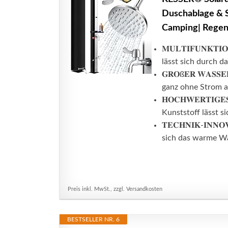
Duschablage & S
Camping| Regen
𝐌𝐔𝐋𝐓𝐈𝐅𝐔𝐍𝐊
lässt sich durch d
𝐆𝐑𝐎ß𝐄𝐑 𝐖𝐀𝐒
ganz ohne Strom au
𝐇𝐎𝐂𝐇𝐖𝐄𝐑𝐓𝐈
Kunststoff lässt s
𝐓𝐄𝐂𝐇𝐍𝐈𝐊-𝐈𝐍
sich das warme Wa
Preis inkl. MwSt., zzgl. Versandkosten
BESTSELLER NR. 6