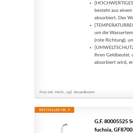
[HOCHWERTIGES MA
besteht aus eine
absorbiert. Des Wei
[TEMPERATURREGE
um die Wassertemp
(rote Richtung), u
[UMWELTSCHUTZ 
Ihren Geldbeutel,
absorbiert wird, er
Preis inkl. MwSt., zzgl. Versandkosten
BESTSELLER NR. 3
G.F. 80005525 S
fuchsia, GF87005