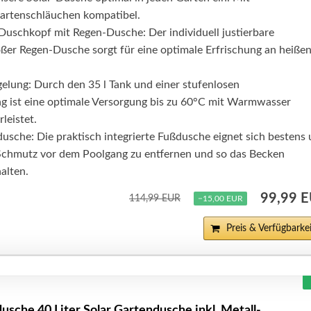
artenschläuchen kompatibel.
uschkopf mit Regen-Dusche: Der individuell justierbare
ßer Regen-Dusche sorgt für eine optimale Erfrischung an heiße
lung: Durch den 35 l Tank und einer stufenlosen
g ist eine optimale Versorgung bis zu 60°C mit Warmwasser
leistet.
dusche: Die praktisch integrierte Fußdusche eignet sich bestens
Schmutz vor dem Poolgang zu entfernen und so das Becken
alten.
99,99 
114,99 EUR
−15,00 EUR
Preis & Verfügbarkei
sche 40 Liter Solar Gartendusche inkl. Metall-