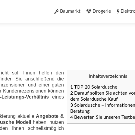
Zum
Inhalt
Baumarkt
Drogerie
Elektr
springen
richt soll Ihnen helfen den
Inhaltsverzeichnis
finden Sie anschließend die
nrzensionen und einer guten
1
TOP 20 Solardusche
ten Kundenrezensionen können
2
Darauf sollten Sie achten vo
eis­tungs-Ver­hält­nis
eines
dem Solardusche Kauf
3
Solardusche – Informatione
Beratung
kierung aktuelle
Angebote &
4
Bewerten Sie unseren Testbe
dusche Modell
haben, nutzen
den Ihnen schnellstmöglich