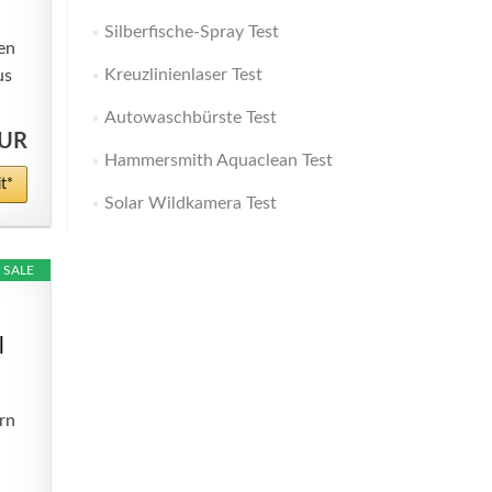
Silberfische-Spray Test
en
Kreuzlinienlaser Test
us
Autowaschbürste Test
EUR
Hammersmith Aquaclean Test
t*
Solar Wildkamera Test
SALE
|
rn