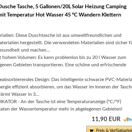
usche Tasche, 5 Gallonen/20L Solar Heizung Camping
mit Temperatur Hot Wasser 45 °C Wandern Klettern
ialien: Diese Duschtasche ist aus umweltfreundlichen und
terialien hergestellt. Die verwendeten Materialien sind sicher f
esundheit und machen...
t hohem Volumen: Es kann problemlos bis zu 20 l Wasser zum
genen Gebieten transportieren. Eine schöne und erfrischende
meabsorbierendes Design: Das intelligente schwarze PVC-Materia
rgie effizient absorbieren, um das Wasser im Inneren der Tasch
wärmt Wasser in 3...
TOR - An der Tasche ist eine Temperaturanzeige (°C/°F)
Raten der Wassertemperatur mehr in abgelegenen Gebieten!
11,90 EUR
Preis & Verfügbarkei