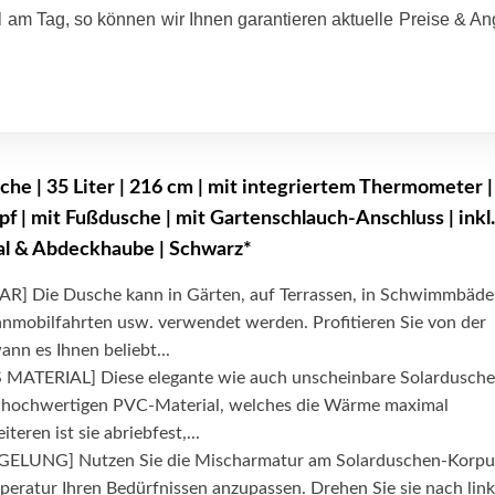
 am Tag, so können wir Ihnen garantieren aktuelle Preise & A
he | 35 Liter | 216 cm | mit integriertem Thermometer |
f | mit Fußdusche | mit Gartenschlauch-Anschluss | inkl.
l & Abdeckhaube | Schwarz*
R] Die Dusche kann in Gärten, auf Terrassen, in Schwimmbäde
nmobilfahrten usw. verwendet werden. Profitieren Sie von der
ann es Ihnen beliebt...
TERIAL] Diese elegante wie auch unscheinbare Solardusche
m hochwertigen PVC-Material, welches die Wärme maximal
teren ist sie abriebfest,...
LUNG] Nutzen Sie die Mischarmatur am Solarduschen-Korpu
eratur Ihren Bedürfnissen anzupassen. Drehen Sie sie nach link