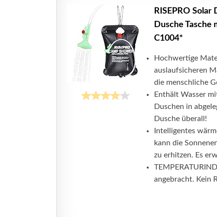
RISEPRO Solar D
Dusche Tasche 
C1004*
Hochwertige Mater
auslaufsicheren Ma
die menschliche G
Enthält Wasser mi
Duschen in abgele
Dusche überall!
Intelligentes wär
kann die Sonnenene
zu erhitzen. Es er
TEMPERATURINDIKA
angebracht. Kein 