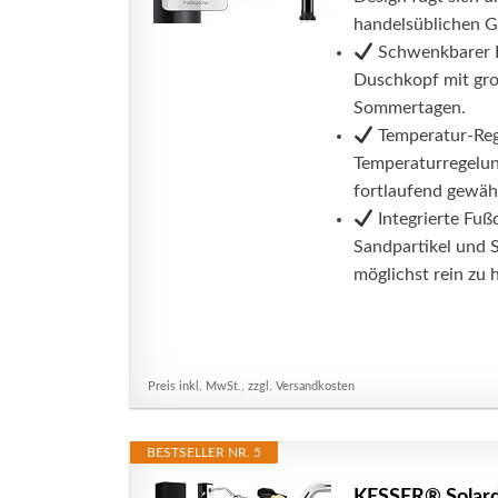
handelsüblichen G
Schwenkbarer D
Duschkopf mit gro
Sommertagen.
Temperatur-Rege
Temperaturregelun
fortlaufend gewähr
Integrierte Fuß
Sandpartikel und 
möglichst rein zu h
Preis inkl. MwSt., zzgl. Versandkosten
BESTSELLER NR. 5
KESSER® Solardu