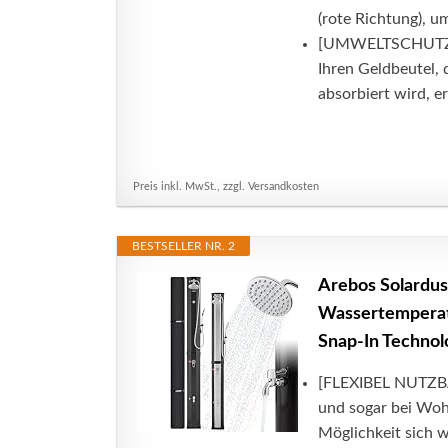
(rote Richtung), u
[UMWELTSCHUTZ 
Ihren Geldbeutel,
absorbiert wird, er
Preis inkl. MwSt., zzgl. Versandkosten
BESTSELLER NR. 2
Arebos Solardus
Wassertemperatu
Snap-In Technol
[FLEXIBEL NUTZBA
und sogar bei Woh
Möglichkeit sich w