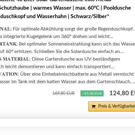
chutzhaube | warmes Wasser | max. 60°C | Pooldusche
duschkopf und Wasserhahn | Schwarz/Silber*
𝐈𝐎𝐍𝐀𝐋: Für optimale Abkühlung sorgt der große Regenduschkopf.
as integrierte Kugelgelenk um 360° drehen und leicht...
𝐄𝐑𝐓𝐀𝐍𝐊: Bei optimaler Sonneneinstrahlung kann sich das Wasse
f 60° erhitzen. Schließen Sie die Solardusche einfach an...
𝐄𝐒 𝐌𝐀𝐓𝐄𝐑𝐈𝐀𝐋: Diese Gartendusche aus UV-beständigem
ich leicht demontieren und kann einfach transportiert...
𝐎𝐕𝐀𝐓𝐈𝐎𝐍: Über eine Einhebelmischbatterie aus Metall vermischt
sser im Tank mit dem kalten Wasser aus dem Gartenschlauch....
124,80 
169,80 EUR
−45,00 EUR
Preis & Verfügbarkei