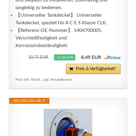
und bequem zu installieren, zuverlässig und
langlebig zu bedienen.
【Universeller Tankdeckel】 Universeller
Tankdeckel, speziell für A C E S Klasse CLK.
【Referenz-OE-Nummer】 1404700005,
Verschleißfestigkeit und
Korrosionsbeständigkeit.
8,49 EUR
10,75 EUR
−2,26 EUR
Preis & Verfügbarkeit*
Preis inkl. MwSt., zzgl. Versandkosten
BESTSELLER NR. 9