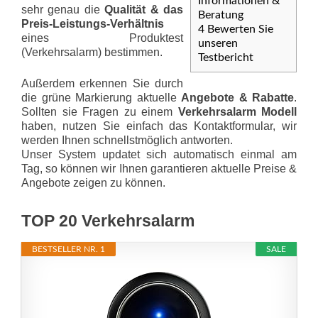
Informationen &
sehr genau die
Qualität & das
Beratung
Preis-Leis­tungs-Ver­hält­nis
4
Bewerten Sie
eines Produktest
unseren
(Verkehrsalarm) bestimmen.
Testbericht
Außerdem erkennen Sie durch
die grüne Markierung aktuelle
Angebote & Rabatte
.
Sollten sie Fragen zu einem
Verkehrsalarm Modell
haben, nutzen Sie einfach das Kontaktformular, wir
werden Ihnen schnellstmöglich antworten.
Unser System updatet sich automatisch einmal am
Tag, so können wir Ihnen garantieren aktuelle Preise &
Angebote zeigen zu können.
TOP 20 Verkehrsalarm
BESTSELLER NR. 1
SALE