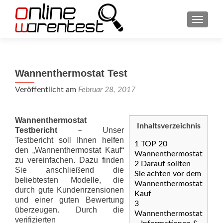
SCHAL
Wannenthermostat Test
Veröffentlicht am
Februar 28, 2017
Wannenthermostat
Inhaltsverzeichnis
Testbericht
Unser
–
Testbericht soll Ihnen helfen
1
TOP 20
den „Wannenthermostat Kauf“
Wannenthermostat
zu vereinfachen. Dazu finden
2
Darauf sollten
Sie anschließend die
Sie achten vor dem
beliebtesten Modelle, die
Wannenthermostat
durch gute Kundenrzensionen
Kauf
und einer guten Bewertung
3
überzeugen. Durch die
Wannenthermostat
verifizierten