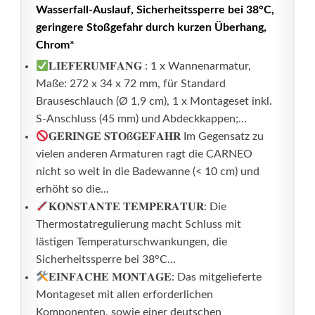
Wasserfall-Auslauf, Sicherheitssperre bei 38°C,
geringere Stoßgefahr durch kurzen Überhang,
Chrom*
𝐋𝐈𝐄𝐅𝐄𝐑𝐔𝐌𝐅𝐀𝐍𝐆 : 1 x Wannenarmatur,
Maße: 272 x 34 x 72 mm, für Standard
Brauseschlauch (Ø 1,9 cm), 1 x Montageset inkl.
S-Anschluss (45 mm) und Abdeckkappen;...
𝐆𝐄𝐑𝐈𝐍𝐆𝐄 𝐒𝐓𝐎ß𝐆𝐄𝐅𝐀𝐇𝐑 Im Gegensatz zu
vielen anderen Armaturen ragt die CARNEO
nicht so weit in die Badewanne (< 10 cm) und
erhöht so die...
𝐊𝐎𝐍𝐒𝐓𝐀𝐍𝐓𝐄 𝐓𝐄𝐌𝐏𝐄𝐑𝐀𝐓𝐔𝐑: Die
Thermostatregulierung macht Schluss mit
lästigen Temperaturschwankungen, die
Sicherheitssperre bei 38°C...
𝐄𝐈𝐍𝐅𝐀𝐂𝐇𝐄 𝐌𝐎𝐍𝐓𝐀𝐆𝐄: Das mitgelieferte
Montageset mit allen erforderlichen
Komponenten, sowie einer deutschen