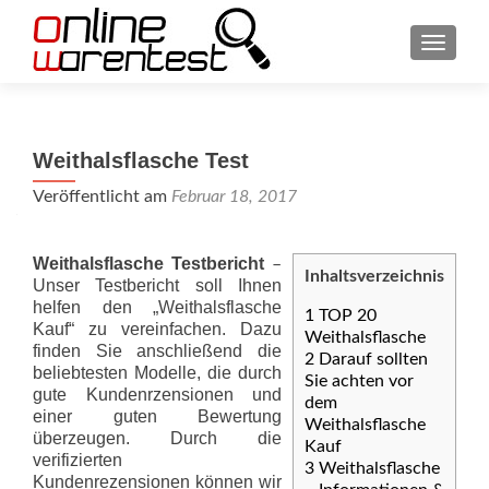
SCHAL
Weithalsflasche Test
Veröffentlicht am
Februar 18, 2017
Weithalsflasche Testbericht
–
Inhaltsverzeichnis
Unser Testbericht soll Ihnen
helfen den „Weithalsflasche
1
TOP 20
Kauf“ zu vereinfachen. Dazu
Weithalsflasche
finden Sie anschließend die
2
Darauf sollten
beliebtesten Modelle, die durch
Sie achten vor
gute Kundenrzensionen und
dem
einer guten Bewertung
Weithalsflasche
überzeugen. Durch die
Kauf
verifizierten
3
Weithalsflasche
Kundenrezensionen können wir