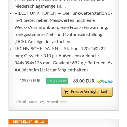
Niederschlagsmenge an....
VIELE FUNKTIONEN — Die Funkwetterstation 5-
in-1 bietet neben Messwerten noch eine
Weck-/Alarmfunktion, eine Frost-/Eiswarnung,
funkgesteuerte Zeit- und Datumseinstellung
(DCF), Anzeige der aktuellen...
TECHNISCHE DATEN — Station: 120x190x22
mm; Gewicht: 310 g / Außensensoreinheit:
344x394x136 mm; Gewicht: 682 g / Batterien: 6x
AA (nicht im Lieferumfang enthalten)
69,00 EUR
129,00 EUR
−60,00 EUR
Preis & Verfügbarkeit*
Preis inkl. MwSt., zzgl. Versandkosten
BESTSELLER NR. 12