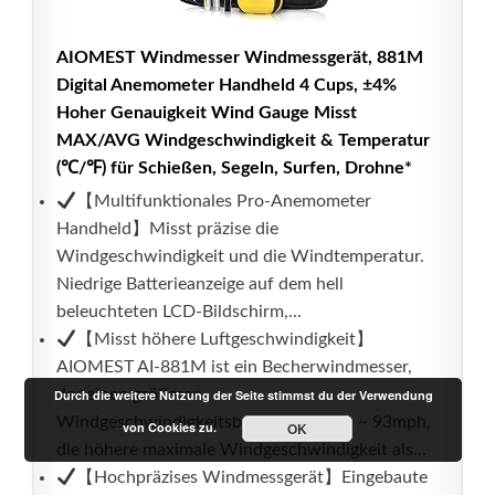
AIOMEST Windmesser Windmessgerät, 881M
Digital Anemometer Handheld 4 Cups, ±4%
Hoher Genauigkeit Wind Gauge Misst
MAX/AVG Windgeschwindigkeit & Temperatur
(℃/℉) für Schießen, Segeln, Surfen, Drohne*
【Multifunktionales Pro-Anemometer
Handheld】Misst präzise die
Windgeschwindigkeit und die Windtemperatur.
Niedrige Batterieanzeige auf dem hell
beleuchteten LCD-Bildschirm,...
【Misst höhere Luftgeschwindigkeit】
AIOMEST AI-881M ist ein Becherwindmesser,
der einen größeren
Durch die weitere Nutzung der Seite stimmst du der Verwendung
Windgeschwindigkeitsbereich misst: 1 ~ 93mph,
von Cookies zu.
OK
die höhere maximale Windgeschwindigkeit als...
【Hochpräzises Windmessgerät】Eingebaute