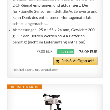
DCF-Signal empfangen und aktualisiert. Der
funktionelle Sensor ermittelt die Außenwerte und
kann Dank des enthaltenen Montagematerials
schnell angebracht...
Abmessungen: 95 x 155 x 24 mm, Gewicht: 200
g; Für den Betrieb werden 5x AA Batterien
benötigt (nicht im Lieferumfang enthalten)
76,09 EUR
79,00 EUR
−2,91 EUR
Preis & Verfügbarkeit*
Preis inkl. MwSt., zzgl. Versandkosten
BESTSELLER NR. 10