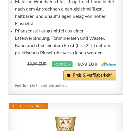
Malusan Wundverschluss tropft nicht und bildet
nach dem Antrocknen einen gleichmäßigen,
haltbaren und unauffälligen Belag von hoher
Elastizität
Pflanzenstärkungsmittel aus einer
Latexverbindung, Tonmineralen und Wasser.
Kann auch bei leichtem Frost (bis -2°C) mit der
praktischen Pinseltube verstrichen werden
8,99 EUR
10,99 EUR
−2,00 EUR
Preis & Verfügbarkeit*
Preis inkl. MwSt., zzgl. Versandkosten
BESTSELLER NR. 3