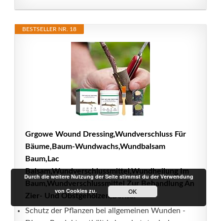
BESTSELLER NR. 18
Grgowe Wound Dressing,Wundverschluss Für
Bäume,Baum-Wundwachs,Wundbalsam
Baum,Lac
Balsam,Wundverschlussmittel,Wundheilung Im
Durch die weitere Nutzung der Seite stimmst du der Verwendung
Baum,Wundverschlussmittel Zur Behandlung An
von Cookies zu.
OK
Zier- Und Obstgehölzen,Bonsai*
Schutz der Pflanzen bei allgemeinen Wunden -