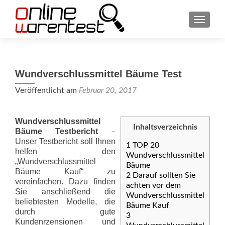
SCHAL
Wundverschlussmittel Bäume Test
Veröffentlicht am
Februar 20, 2017
Wundverschlussmittel
Inhaltsverzeichnis
Bäume Testbericht
–
Unser Testbericht soll Ihnen
1
TOP 20
helfen den
Wundverschlussmittel
„Wundverschlussmittel
Bäume
Bäume Kauf“ zu
2
Darauf sollten Sie
vereinfachen. Dazu finden
achten vor dem
Sie anschließend die
Wundverschlussmittel
beliebtesten Modelle, die
Bäume Kauf
durch gute
3
Kundenrzensionen und