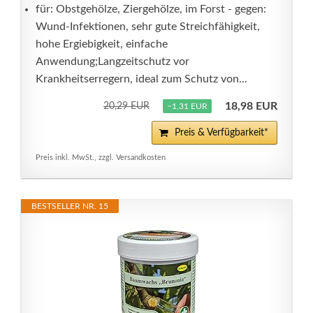
für: Obstgehölze, Ziergehölze, im Forst - gegen:
Wund-Infektionen, sehr gute Streichfähigkeit,
hohe Ergiebigkeit, einfache
Anwendung;Langzeitschutz vor
Krankheitserregern, ideal zum Schutz von...
18,98 EUR
20,29 EUR
−1,31 EUR
Preis & Verfügbarkeit*
Preis inkl. MwSt., zzgl. Versandkosten
BESTSELLER NR. 15