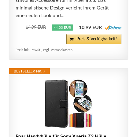
stilvolles Accessoire für Ihr Xperia Z3. Das
minimalistische Design verleiht Ihrem Gerät
einen edlen Look und...
10,99 EUR
14,99 EUR
−4,00 EUR
Preis & Verfügbarkeit*
Preis inkl. MwSt., zzgl. Versandkosten
BESTSELLER NR. 7
Roar Handyhülle für Sony Xperia Z3 Hülle