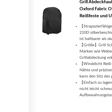
Grill Abdeckhau
Oxford Fabric O
Reißfeste und U
【Strapazierfähige
210D silberbesch
ist haltbarer als da
【Größe】Grill Schu
Marken wie Weber,
Grillabdeckung wäh
【Winddicht Reiß-
Nähte und präzise
kann den Sitz des g
【Einfach zu lagern
nicht leicht schmu
Aufbewahrungstasc