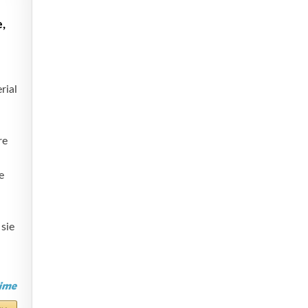
D
,
rial
re
e
sie