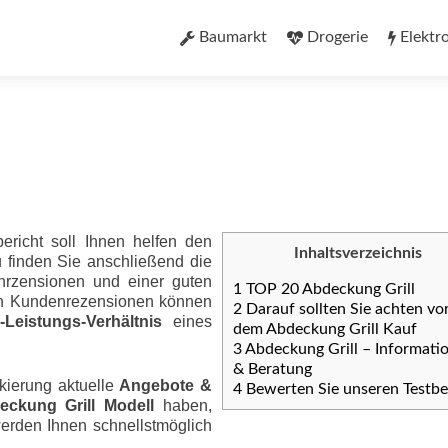
Zum
Inhalt
Baumarkt
Drogerie
Elektr
springen
ericht soll Ihnen helfen den
Inhaltsverzeichnis
u finden Sie anschließend die
nrzensionen und einer guten
1
TOP 20 Abdeckung Grill
ten Kundenrezensionen können
2
Darauf sollten Sie achten vo
eis­tungs-Ver­hält­nis
eines
dem Abdeckung Grill Kauf
3
Abdeckung Grill – Informati
& Beratung
kierung aktuelle
Angebote &
4
Bewerten Sie unseren Testbe
eckung Grill Modell
haben,
werden Ihnen schnellstmöglich