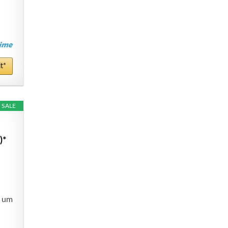
t*
SALE
)*
, um