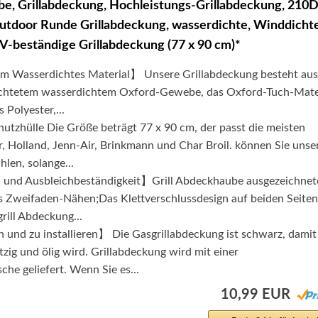
be, Grillabdeckung, Hochleistungs-Grillabdeckung, 210
utdoor Runde Grillabdeckung, wasserdichte, Winddichte
V-beständige Grillabdeckung (77 x 90 cm)*
m Wasserdichtes Material】 Unsere Grillabdeckung besteht aus
ichtetem wasserdichtem Oxford-Gewebe, das Oxford-Tuch-Mate
s Polyester,...
tzhülle Die Größe beträgt 77 x 90 cm, der passt die meisten
 Holland, Jenn-Air, Brinkmann und Char Broil. können Sie unse
len, solange...
 und Ausbleichbeständigkeit】Grill Abdeckhaube ausgezeichnet
s Zweifaden-Nähen;Das Klettverschlussdesign auf beiden Seiten
rill Abdeckung...
 und zu installieren】 Die Gasgrillabdeckung ist schwarz, damit 
tzig und ölig wird. Grillabdeckung wird mit einer
he geliefert. Wenn Sie es...
10,99 EUR