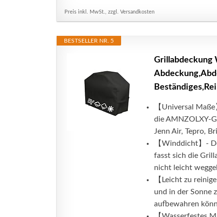
Preis inkl. MwSt., zzgl. Versandkosten
BESTSELLER NR. 5
Grillabdeckung W
Abdeckung,Abde
Beständiges,Rei
【Universal Maße】 
die AMNZOLXY-Gril
Jenn Air, Tepro, Br
【Winddicht】- Der 
fasst sich die Gri
nicht leicht wegge
【Leicht zu reinig
und in der Sonne 
aufbewahren könne
【Wasserfestes Mat