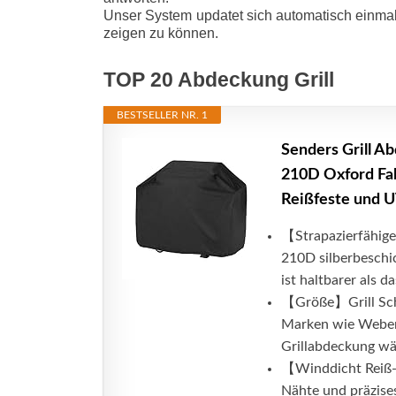
Unser System updatet sich automatisch einmal
zeigen zu können.
TOP 20 Abdeckung Grill
BESTSELLER NR. 1
Senders Grill A
210D Oxford Fab
Reißfeste und 
【Strapazierfähige
210D silberbesch
ist haltbarer als da
【Größe】Grill Schu
Marken wie Weber,
Grillabdeckung wäh
【Winddicht Reiß-
Nähte und präzise