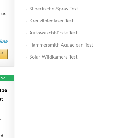
Silberfische-Spray Test
sie
Kreuzlinienlaser Test
Autowaschbürste Test
Hammersmith Aquaclean Test
t*
Solar Wildkamera Test
SALE
ube
st
7
rd-