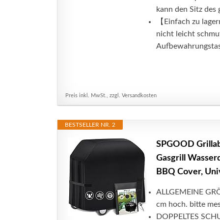
kann den Sitz des g
【Einfach zu lagern
nicht leicht schmu
Aufbewahrungstasc
Preis inkl. MwSt., zzgl. Versandkosten
BESTSELLER NR. 2
SPGOOD Grillab
Gasgrill Wasser
BBQ Cover, Univ
ALLGEMEINE GRÖSS
cm hoch. bitte mes
DOPPELTES SCHUTZ