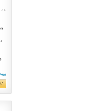
gen,
en
r.
ei
t*