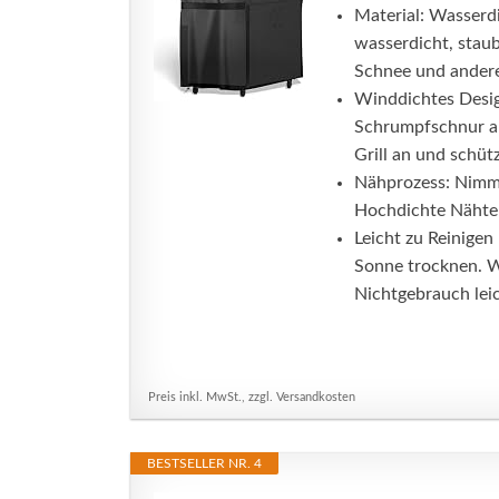
Material: Wasserd
wasserdicht, staub
Schnee und ander
Winddichtes Design
Schrumpfschnur an 
Grill an und schützt
Nähprozess: Nimmt
Hochdichte Nähte 
Leicht zu Reinige
Sonne trocknen. Wi
Nichtgebrauch leich
Preis inkl. MwSt., zzgl. Versandkosten
BESTSELLER NR. 4