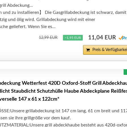
rill Abdeckung...
 und zu installieren】 Die Gasgrillabdeckung ist schwarz, damit 
tzig und ölig wird. Grillabdeckung wird mit einer
he geliefert. Wenn Sie es...
11,04 EUR
12,99 EUR
−1,95 EUR
Preis & Verfügbarkei
deckung Wetterfest 420D Oxford-Stoff Grill Abdeckha
dicht Staubdicht Schutzhülle Haube Abdeckplane Reißfe
erselle 147 x 61 x 122cm*
E:Unsere grillabdeckung ist 147 cm lang, 61 cm breit und 11
sen sie ihre grillgröße vor dem kauf.
MATERIAL:Unsere grill abdeckhaube besteht aus 420d-oxfo