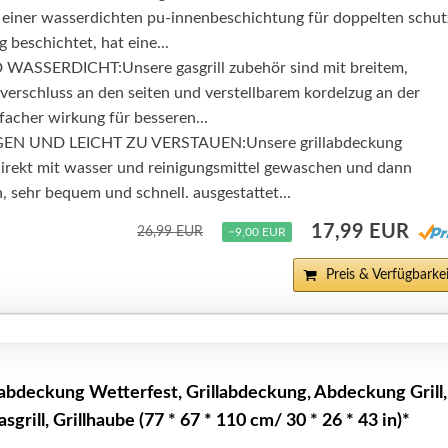
iner wasserdichten pu-innenbeschichtung für doppelten schut
g beschichtet, hat eine...
SSERDICHT:Unsere gasgrill zubehör sind mit breitem,
tverschluss an den seiten und verstellbarem kordelzug an der
ifacher wirkung für besseren...
GEN UND LEICHT ZU VERSTAUEN:Unsere grillabdeckung
direkt mit wasser und reinigungsmittel gewaschen und dann
 sehr bequem und schnell. ausgestattet...
17,99 EUR
26,99 EUR
−9,00 EUR
Preis & Verfügbarkei
deckung Wetterfest, Grillabdeckung, Abdeckung Grill,
rill, Grillhaube (77 * 67 * 110 cm/ 30 * 26 * 43 in)*