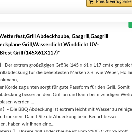
Preis & Verfügbarkei
etterfest,Grill Abdeckhaube, Gasgrill,Gasgrill
ckplane Grill,Wasserdicht,Winddicht,UV-
ßfest Grill (145X61X117)*
Der extrem großzügigen Größe (145 x 61 x 117 cm) eignet sic
labdeckung für die beliebtesten Marken z.B. wie Weber, Holla
inkmann,...
Kordelzug unten sorgt für gute Passform für den Grill. Somit
llabdeckung besser an dem Grill an und kann beim windigen Wett
blasen werden....
en】- Die BBQ Abdeckung ist extrem leicht mit Wasser zu reinig
zu trocknen. Damit Sie die Abdeckung beim Bedarf besser
n, haben wir Ihnen eine...
erial】 Unsere grill abdeckhaube ist vom 210D Oxford-Stoff