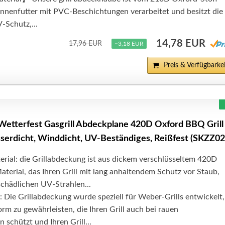
 Innenfutter mit PVC-Beschichtungen verarbeitet und besitzt die
-Schutz,...
14,78 EUR
17,96 EUR
−3,18 EUR
Preis & Verfügbarkei
Wetterfest Gasgrill Abdeckplane 420D Oxford BBQ Grill
erdicht, Winddicht, UV-Beständiges, Reißfest (SKZZ02
rial: die Grillabdeckung ist aus dickem verschlüsseltem 420D
erial, das Ihren Grill mit lang anhaltendem Schutz vor Staub,
chädlichen UV-Strahlen...
 Die Grillabdeckung wurde speziell für Weber-Grills entwickelt
orm zu gewährleisten, die Ihren Grill auch bei rauen
schützt und Ihren Grill...