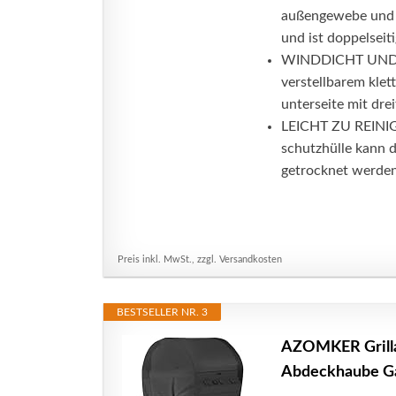
außengewebe und e
und ist doppelseiti
WINDDICHT UND WA
verstellbarem klet
unterseite mit dre
LEICHT ZU REINI
schutzhülle kann 
getrocknet werden,
Preis inkl. MwSt., zzgl. Versandkosten
BESTSELLER NR. 3
AZOMKER Grillab
Abdeckhaube Gasg