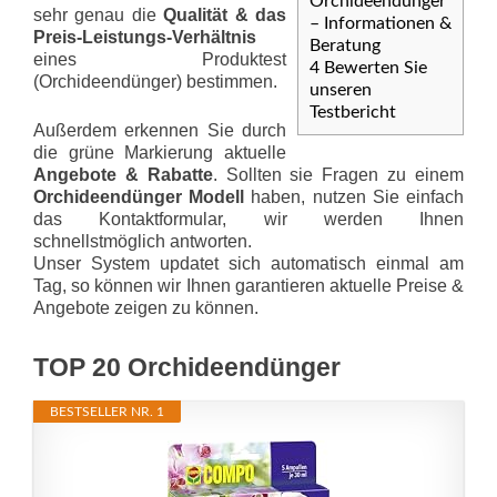
Orchideendünger
sehr genau die
Qualität & das
– Informationen &
Preis-Leis­tungs-Ver­hält­nis
Beratung
eines Produktest
4
Bewerten Sie
(Orchideendünger) bestimmen.
unseren
Testbericht
Außerdem erkennen Sie durch
die grüne Markierung aktuelle
Angebote & Rabatte
. Sollten sie Fragen zu einem
Orchideendünger Modell
haben, nutzen Sie einfach
das Kontaktformular, wir werden Ihnen
schnellstmöglich antworten.
Unser System updatet sich automatisch einmal am
Tag, so können wir Ihnen garantieren aktuelle Preise &
Angebote zeigen zu können.
TOP 20 Orchideendünger
BESTSELLER NR. 1