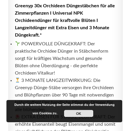
Greenyp 30x Orchideen Düngestäbchen für alle
Zimmerpflanzen I Universal NPK
Orchideendünger für kraftvolle Blüten I
Langzeitdünger mit Extra Eisen und 3 Monate
Düngekraft.*
POWERVOLLE DÜNGEKRAFT: Der
praktische Orchidee Dünger in Stäbchenform
sorgt für kräftiges Wachstum und gesunde
Blüten ohne Überdüngung - die perfekte
Orchideen Vitalkur!
3 MONATE LANGZEITWIRKUNG: Die
Greenyp Dünge-Stäbe versorgen ihre Orchideen
und Blühpflanzen über 90 Tage mit notwendigen
Nährstoffen! Der handliche Pflanzen Dünger für
Durch die weitere Nutzung der Seite stimmst du der Verwendung
alle blühenden...
von Cookies zu.
OK
EXTRA EISEN FÜR STARKE BLÜHKRAFT: Der
erhöhte Eisenanteil beugt Eisenmangel und somit