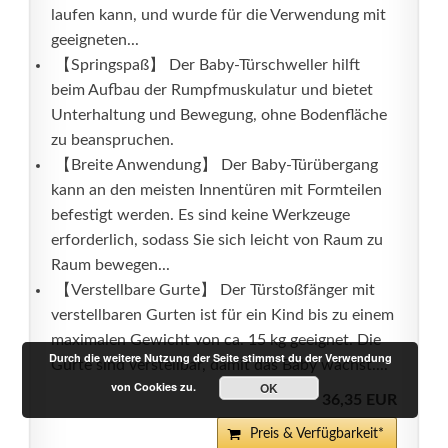
laufen kann, und wurde für die Verwendung mit
geeigneten...
️ 【Springspaß】 Der Baby-Türschweller hilft
beim Aufbau der Rumpfmuskulatur und bietet
Unterhaltung und Bewegung, ohne Bodenfläche
zu beanspruchen.
️ 【Breite Anwendung】 Der Baby-Türübergang
kann an den meisten Innentüren mit Formteilen
befestigt werden. Es sind keine Werkzeuge
erforderlich, sodass Sie sich leicht von Raum zu
Raum bewegen...
️ 【Verstellbare Gurte】 Der Türstoßfänger mit
verstellbaren Gurten ist für ein Kind bis zu einem
maximalen Gewicht von ca. 15 kg geeignet. Die
Durch die weitere Nutzung der Seite stimmst du der Verwendung
Gurte sind verstellbar, damit das Baby wächst....
von Cookies zu.
OK
36,35 EUR
Preis & Verfügbarkeit*