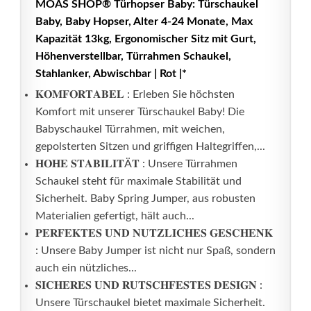
MOAS SHOP® Türhopser Baby: Türschaukel
Baby, Baby Hopser, Alter 4-24 Monate, Max
Kapazität 13kg, Ergonomischer Sitz mit Gurt,
Höhenverstellbar, Türrahmen Schaukel,
Stahlanker, Abwischbar | Rot |*
𝐊𝐎𝐌𝐅𝐎𝐑𝐓𝐀𝐁𝐄𝐋 : Erleben Sie höchsten
Komfort mit unserer Türschaukel Baby! Die
Babyschaukel Türrahmen, mit weichen,
gepolsterten Sitzen und griffigen Haltegriffen,...
𝐇𝐎𝐇𝐄 𝐒𝐓𝐀𝐁𝐈𝐋𝐈𝐓Ä𝐓 : Unsere Türrahmen
Schaukel steht für maximale Stabilität und
Sicherheit. Baby Spring Jumper, aus robusten
Materialien gefertigt, hält auch...
𝐏𝐄𝐑𝐅𝐄𝐊𝐓𝐄𝐒 𝐔𝐍𝐃 𝐍𝐔𝐓𝐙𝐋𝐈𝐂𝐇𝐄𝐒 𝐆𝐄𝐒𝐂𝐇𝐄𝐍𝐊
: Unsere Baby Jumper ist nicht nur Spaß, sondern
auch ein nützliches...
𝐒𝐈𝐂𝐇𝐄𝐑𝐄𝐒 𝐔𝐍𝐃 𝐑𝐔𝐓𝐒𝐂𝐇𝐅𝐄𝐒𝐓𝐄𝐒 𝐃𝐄𝐒𝐈𝐆𝐍 :
Unsere Türschaukel bietet maximale Sicherheit.