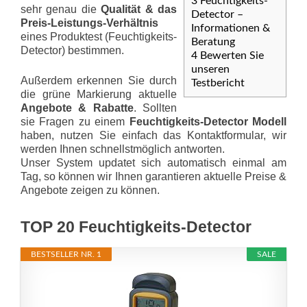
3
Feuchtigkeits-
sehr genau die
Qualität & das
Detector –
Preis-Leis­tungs-Ver­hält­nis
Informationen &
eines Produktest (Feuchtigkeits-
Beratung
Detector) bestimmen.
4
Bewerten Sie
unseren
Außerdem erkennen Sie durch
Testbericht
die grüne Markierung aktuelle
Angebote & Rabatte
. Sollten
sie Fragen zu einem
Feuchtigkeits-Detector Modell
haben, nutzen Sie einfach das Kontaktformular, wir
werden Ihnen schnellstmöglich antworten.
Unser System updatet sich automatisch einmal am
Tag, so können wir Ihnen garantieren aktuelle Preise &
Angebote zeigen zu können.
TOP 20 Feuchtigkeits-Detector
BESTSELLER NR. 1
SALE