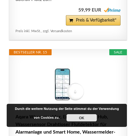
59,99 EUR
Preis & Verfügbarkeit*
Preis inkl. MwSt., zzgl. Versandkosten
BESTSELLER NR. 15
SALE
Durch die weitere Nutzung der Seite stimmst du der Verwendung
Aqara Wassermelder, Erfordert Aqara Hub,
von Cookies zu.
OK
Wassersensor Drahtloser Flutdetektor für
Alarmanlage und Smart Home, Wassermelder-