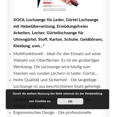
XOOL Lochzange für Leder, Gürtel Lochzange
mit Hebelübersetzung, Ermüdungsfreies
Arbeiten, Locher, Gürtellochzange für
Uhrengürtel, Stoff, Karton, Schuhe, Geldbörsen,
Kleidung, uvm…*
Multifunktionell - Ideal für den Einsatz auf einer
Vielzahl von Oberflächen. Es ist ein großartiges
Werkzeug. Die Lochzange wird häufig zum
Stanzen von runden Löchern in Leder, Gürtel,...
Hohe Qualität und Sicherheit - Die langlebige
Lochzange ist aus beschichtetem Stahl gefertigt,
der eine hohe Härte, gute Zähigkeit und
Durch die weitere Nutzung der Seite stimmst du der Verwendung
Langlebigkeit aufweist. Die Oberfläche des
von Cookies zu.
OK
Metalls wird mit...
Ergonomisches Design - Die professionelle