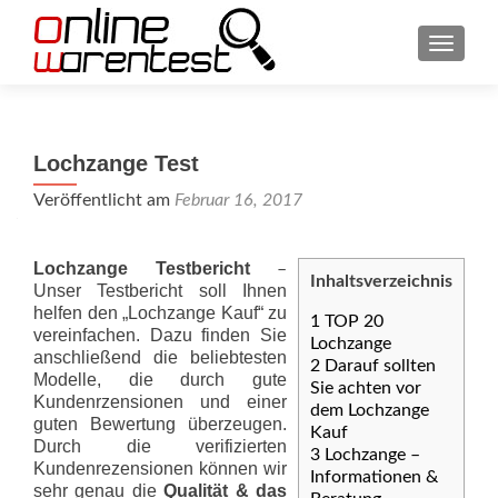
SCHAL
Lochzange Test
Veröffentlicht am
Februar 16, 2017
Lochzange Testbericht
–
Inhaltsverzeichnis
Unser Testbericht soll Ihnen
helfen den „Lochzange Kauf“ zu
1
TOP 20
vereinfachen. Dazu finden Sie
Lochzange
anschließend die beliebtesten
2
Darauf sollten
Modelle, die durch gute
Sie achten vor
Kundenrzensionen und einer
dem Lochzange
guten Bewertung überzeugen.
Kauf
Durch die verifizierten
3
Lochzange –
Kundenrezensionen können wir
Informationen &
sehr genau die
Qualität & das