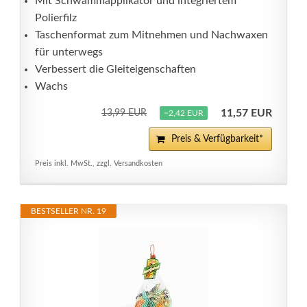
Mit Schwammapplikator und integriertem
Polierfilz
Taschenformat zum Mitnehmen und Nachwaxen
für unterwegs
Verbessert die Gleiteigenschaften
Wachs
11,57 EUR
13,99 EUR
−2,42 EUR
Preis & Verfügbarkeit*
Preis inkl. MwSt., zzgl. Versandkosten
BESTSELLER NR. 19