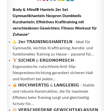
Body & Mind® Hanteln 2er Set
Gymnastikhanteln Neopren Dumbbells
Kurzhanteln; Effektives Krafttraining mit
verschiedenen Gewichten; Fitness Workout für
Zuhause*
𝟮𝗲𝗿 𝗧𝗥𝗔𝗜𝗡𝗜𝗡𝗚𝗦𝗛𝗔𝗡𝗧𝗘𝗟𝗡 - Ideal für
Gymnastik, leichtes Krafttraining, Aerobic und
funktionelles Training zu Hause – passend für...
𝗦𝗜𝗖𝗛𝗘𝗥 & 𝗘𝗥𝗚𝗢𝗡𝗢𝗠𝗜𝗦𝗖𝗛 -
Ergonomische, rutschfeste Anti-Slip-
Neoprenbeschichtung garantiert sicheren Halt
und Komfort bei jedem...
𝗛𝗢𝗖𝗛𝗪𝗘𝗥𝗧𝗜𝗚 & 𝗟𝗔𝗡𝗚𝗟𝗘𝗕𝗜𝗚 - Stabile
und robuste Konstruktion, die für maximale
Effizienz beim Training sorgt und gleichzeitig
Schutz für...
𝗩𝗘𝗥𝗦𝗖𝗛𝗜𝗘𝗗𝗘𝗡𝗘 𝗚𝗘𝗪𝗜𝗖𝗛𝗧𝗦𝗞𝗟𝗔𝗦𝗦𝗘𝗡