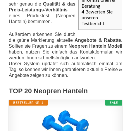
Informationen &
sehr genau die
Qualität & das
Beratung
Preis-Leis­tungs-Ver­hält­nis
4
Bewerten Sie
eines Produktest (Neopren
unseren
Hanteln) bestimmen.
Testbericht
Außerdem erkennen Sie durch
die grüne Markierung aktuelle
Angebote & Rabatte
.
Sollten sie Fragen zu einem
Neopren Hanteln Modell
haben, nutzen Sie einfach das Kontaktformular, wir
werden Ihnen schnellstmöglich antworten.
Unser System updatet sich automatisch einmal am
Tag, so können wir Ihnen garantieren aktuelle Preise &
Angebote zeigen zu können.
TOP 20 Neopren Hanteln
BESTSELLER NR. 1
SALE