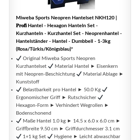
Miweba Sports Neopren Hantelset NKH120 |
𝐏𝐫𝐨𝐟𝐢 Hantel - Hexagon Hanteln Set -
Kurzhanteln - Kurzhantel Set - Neoprenhantel -
Hantelständer - Hantel - Dumbbell - 1-3kg
(Rosa/Türkis/Königsblau)*
Original Miweba Sports Neopren
Kurzhantelset
Material Hantel ► Eisenkern
mit Neopren-Beschichtung
Material Ablage ►
Kunststoff
Belastbarkeit pro Hantel ► 50.0 Kg
Ergonomischer Griff ► Rutschsicher
Hexagon-Form ► Verhindert Wegrollen ►
Bodenschonend
Maße Hantel 1.0 kg ► 14.5 x 6.0 x 6.0 cm ►
Griffbreite 9.50 cm ► Griffdurchmesser 3.1 cm
1+1 kg Set
Hygiene ► Leicht abwaschbar