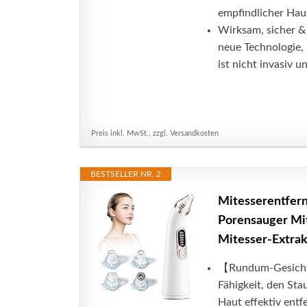
empfindlicher Haut
Wirksam, sicher &
neue Technologie,
ist nicht invasiv u
Preis inkl. MwSt., zzgl. Versandkosten
BESTSELLER NR. 2
Mitesserentfern
Porensauger Mit
Mitesser-Extrak
【Rundum-Gesichtsp
Fähigkeit, den Sta
Haut effektiv entf