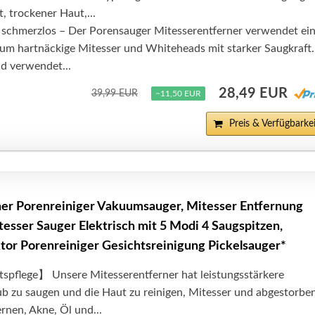
, trockener Haut,...
 schmerzlos – Der Porensauger Mitesserentferner verwendet ei
 um hartnäckige Mitesser und Whiteheads mit starker Saugkraft.
nd verwendet...
28,49 EUR
39,99 EUR
−11,50 EUR
Preis & Verfügbarkei
er Porenreiniger Vakuumsauger, Mitesser Entfernung
esser Sauger Elektrisch mit 5 Modi 4 Saugspitzen,
tor Porenreiniger Gesichtsreinigung Pickelsauger*
flege】 Unsere Mitesserentferner hat leistungsstärkere
ub zu saugen und die Haut zu reinigen, Mitesser und abgestorbe
ernen, Akne, Öl und...