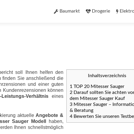
Zum
Inhalt
Baumarkt
Drogerie
Elektr
springen
ericht soll Ihnen helfen den
Inhaltsverzeichnis
u finden Sie anschließend die
nrzensionen und einer guten
1
TOP 20 Mitesser Sauger
ten Kundenrezensionen können
2
Darauf sollten Sie achten vo
eis­tungs-Ver­hält­nis
eines
dem Mitesser Sauger Kauf
3
Mitesser Sauger – Informati
& Beratung
kierung aktuelle
Angebote &
4
Bewerten Sie unseren Testbe
esser Sauger Modell
haben,
werden Ihnen schnellstmöglich