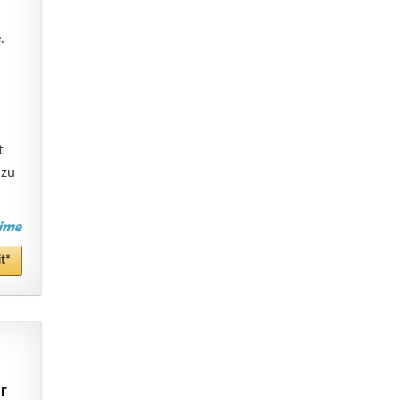
.
t
 zu
t*
r