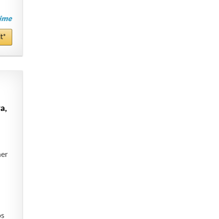
t*
a,
her
os