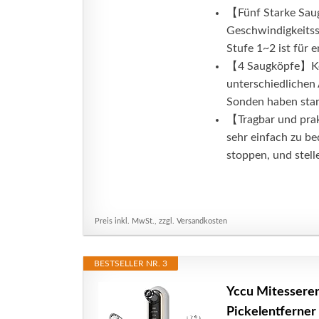
【Fünf Starke Saug
Geschwindigkeitsst
Stufe 1~2 ist für 
【4 Saugköpfe】Kom
unterschiedlichen
Sonden haben stark
【Tragbar und prak
sehr einfach zu be
stoppen, und stelle
Preis inkl. MwSt., zzgl. Versandkosten
BESTSELLER NR. 3
Yccu Mitessere
Pickelentferner