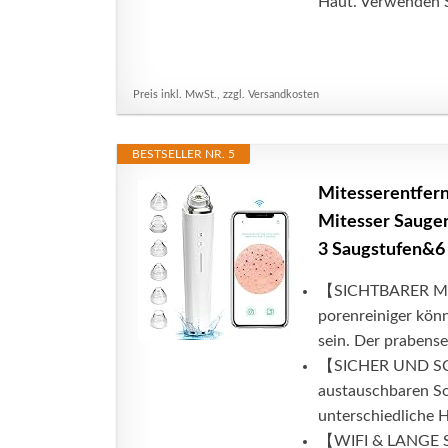
Haut. Verwenden S
Preis inkl. MwSt., zzgl. Versandkosten
BESTSELLER NR. 5
Mitesserentfer
Mitesser Sauger
3 Saugstufen&6 
【SICHTBARER MIT
porenreiniger könn
sein. Der prabense
【SICHER UND SCH
austauschbaren So
unterschiedliche H
【WIFI & LANGE ST