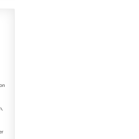
d
von
n,
er