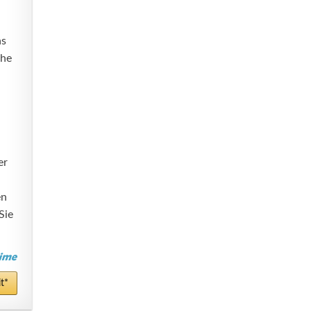
as
che
er
en
Sie
t*