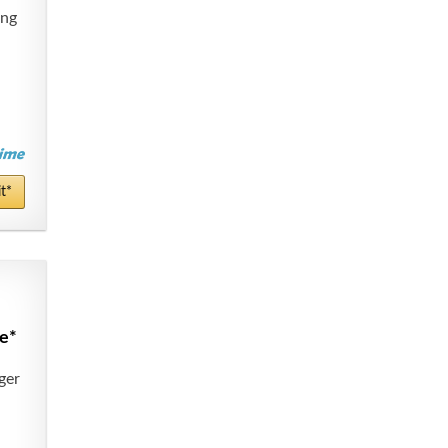
ung
t*
e*
ger