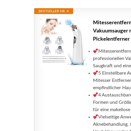
BESTSELLER NR. 4
Mitesserentfern
Vakuumsauger m
Pickelentferner
Mitesserentfern
professionellen Va
Saugkraft und eine 
5 Einstellbare 
Mitesser Entferner
empfindlicher Haut
4 Austauschbar
Formen und Größen
für eine makellose 
Vielseitige Anwe
Aknebehandlung, s