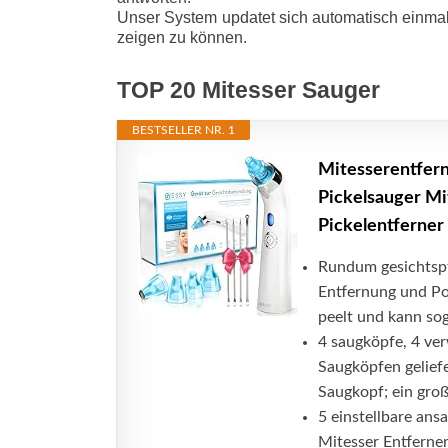
Unser System updatet sich automatisch einmal
zeigen zu können.
TOP 20 Mitesser Sauger
BESTSELLER NR. 1
Mitesserentfern
Pickelsauger Mi
Pickelentferner
Rundum gesichtspfl
Entfernung und Por
peelt und kann soga
4 saugköpfe, 4 ve
Saugköpfen geliefe
Saugkopf; ein gro
5 einstellbare ans
Mitesser Entferner