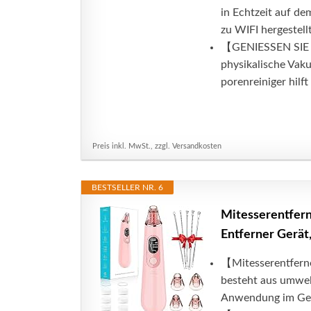
in Echtzeit auf de
zu WIFI hergestellt
【GENIESSEN SIE
physikalische Vaku
porenreiniger hilft 
Preis inkl. MwSt., zzgl. Versandkosten
BESTSELLER NR. 6
Mitesserentfern
Entferner Gerät
【Mitesserentfern
besteht aus umwelt
Anwendung im Gesi